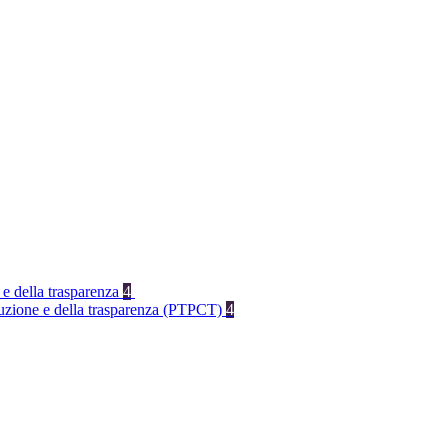
 e della trasparenza
4
rruzione e della trasparenza (PTPCT)
4