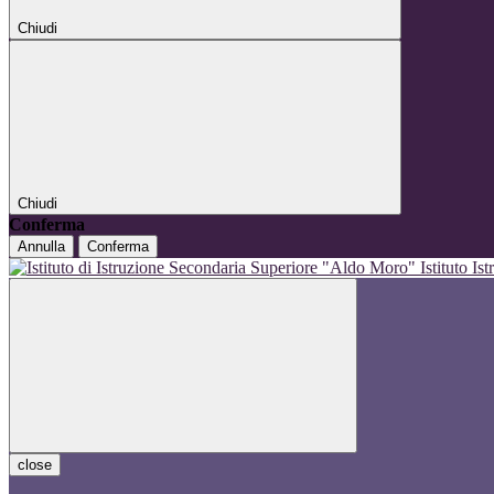
Chiudi
Chiudi
Conferma
Annulla
Conferma
Istituto I
close