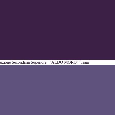
struzione Secondaria Superiore
"ALDO MORO"
Trani