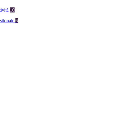
tività
10
stionale
6