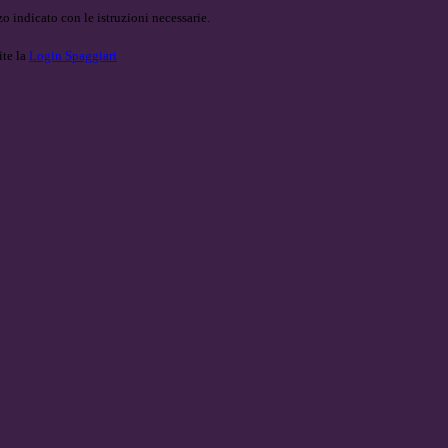
o indicato con le istruzioni necessarie.
ite la
Login Spaggiari