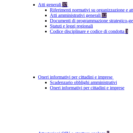
Atti generali
37
Riferimenti normativi su organizzazione e at
Atti amministrativi generali
12
Documenti di programmazione strategico-ge
Statuti e leggi regionali
Codice disciplinare e codice di condotta
3
Oneri informativi per cittadini e imprese
Scadenzario obblighi amministrativi
Oneri informativi per cittadini e imprese