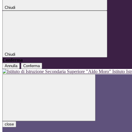
Chiudi
Chiudi
Conferma
Annulla
Conferma
Istituto I
close