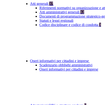
Atti generali
37
Riferimenti normativi su organizzazione e at
Atti amministrativi generali
12
Documenti di programmazione strategico-ge
Statuti e leggi regionali
Codice disciplinare e codice di condotta
3
Oneri informativi per cittadini e imprese
Scadenzario obblighi amministrativi
Oneri informativi per cittadini e imprese