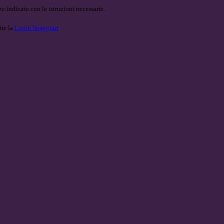
o indicato con le istruzioni necessarie.
ite la
Login Spaggiari