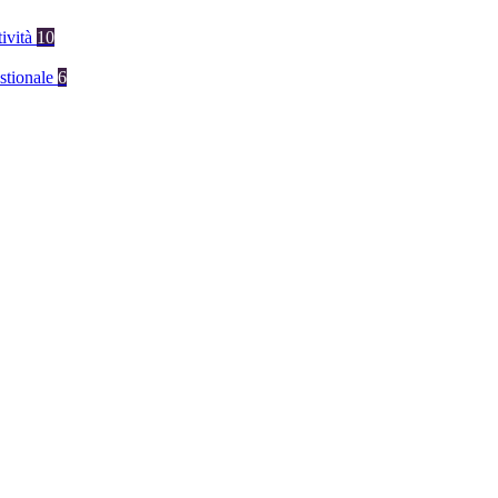
tività
10
stionale
6