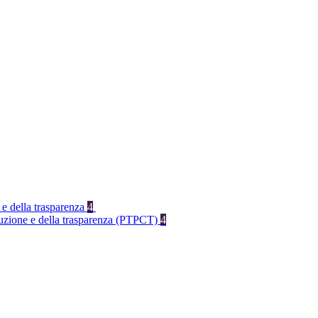
 e della trasparenza
4
rruzione e della trasparenza (PTPCT)
4