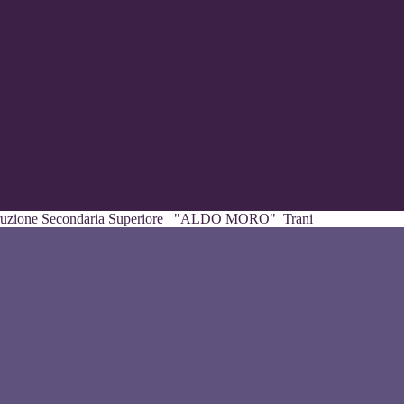
struzione Secondaria Superiore
"ALDO MORO"
Trani