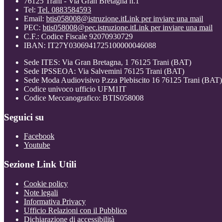
76125 Trani - Via Gran Bretagna n.1
Tel:
Tel. 0883584593
Email:
btis058008@istruzione.it
Link per inviare una mail
PEC:
btis058008@pec.istruzione.it
Link per inviare una mail
C.F.: Codice Fiscale 92070930729
IBAN: IT27Y0306941725100000046088
Sede ITES: Via Gran Bretagna, 1 76125 Trani (BAT)
Sede IPSSEOA: Via Salvemini 76125 Trani (BAT)
Sede Moda Audiovisivo P.zza Plebiscito 16 76125 Trani (BAT)
Codice univoco ufficio UFM1IT
Codice Meccanografico: BTIS058008
Seguici su
Facebook
Youtube
Sezione Link Utili
Cookie policy
Note legali
Informativa Privacy
Ufficio Relazioni con il Pubblico
Dichiarazione di accessibilità