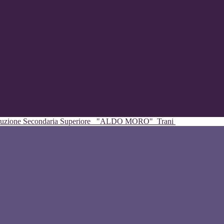
struzione Secondaria Superiore
"ALDO MORO"
Trani