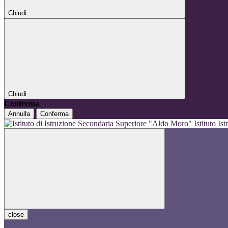
Chiudi
Chiudi
Conferma
Annulla
Conferma
Istituto I
close