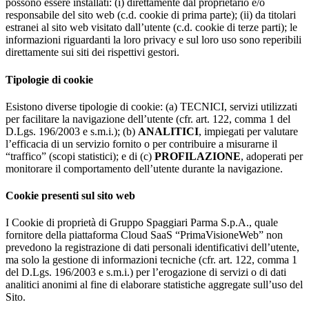
possono essere installati: (i) direttamente dal proprietario e/o
responsabile del sito web (c.d. cookie di prima parte); (ii) da titolari
estranei al sito web visitato dall’utente (c.d. cookie di terze parti); le
informazioni riguardanti la loro privacy e sul loro uso sono reperibili
direttamente sui siti dei rispettivi gestori.
Tipologie di cookie
Esistono diverse tipologie di cookie: (a) TECNICI, servizi utilizzati
per facilitare la navigazione dell’utente (cfr. art. 122, comma 1 del
D.Lgs. 196/2003 e s.m.i.); (b)
ANALITICI
, impiegati per valutare
l’efficacia di un servizio fornito o per contribuire a misurarne il
“traffico” (scopi statistici); e di (c)
PROFILAZIONE
, adoperati per
monitorare il comportamento dell’utente durante la navigazione.
Cookie presenti sul sito web
I Cookie di proprietà di Gruppo Spaggiari Parma S.p.A., quale
fornitore della piattaforma Cloud SaaS “PrimaVisioneWeb” non
prevedono la registrazione di dati personali identificativi dell’utente,
ma solo la gestione di informazioni tecniche (cfr. art. 122, comma 1
del D.Lgs. 196/2003 e s.m.i.) per l’erogazione di servizi o di dati
analitici anonimi al fine di elaborare statistiche aggregate sull’uso del
Sito.