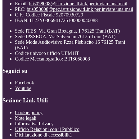
Email:
btis058008@istruzione.it
Link per inviare una mail
PEC:
btis058008@pec.istruzione.it
Link per inviare una mail
C.F.: Codice Fiscale 92070930729
IBAN: IT27Y0306941725100000046088
Sede ITES: Via Gran Bretagna, 1 76125 Trani (BAT)
Sede IPSSEOA: Via Salvemini 76125 Trani (BAT)
Sede Moda Audiovisivo P.zza Plebiscito 16 76125 Trani
(BAT)
Codice univoco ufficio UFM1IT
Codice Meccanografico: BTIS058008
Seguici su
Facebook
Youtube
Sezione Link Utili
Cookie policy
Note legali
Informativa Privacy
Ufficio Relazioni con il Pubblico
Dichiarazione di accessibilità