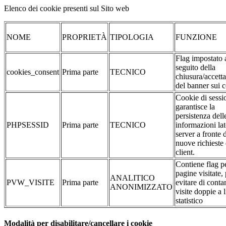
Elenco dei cookie presenti sul Sito web
NOME
PROPRIETÀ
TIPOLOGIA
FUNZIONE
Flag impostato 
seguito della
cookies_consent
Prima parte
TECNICO
chiusura/accett
del banner sui 
Cookie di sessi
garantisce la
persistenza dell
PHPSESSID
Prima parte
TECNICO
informazioni la
server a fronte 
nuove richieste 
client.
Contiene flag pe
pagine visitate,
ANALITICO
PVW_VISITE
Prima parte
evitare di conta
ANONIMIZZATO
visite doppie a l
statistico
Modalità per disabilitare/cancellare i cookie