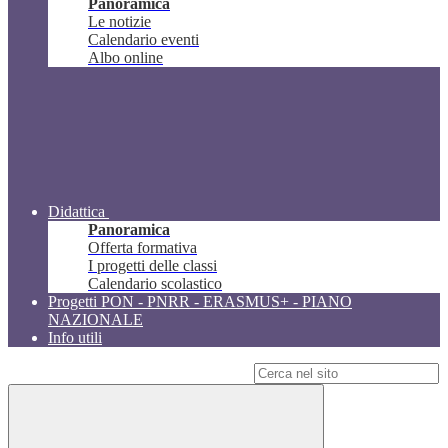
Panoramica
Le notizie
Calendario eventi
Albo online
Didattica
Panoramica
Offerta formativa
I progetti delle classi
Calendario scolastico
Progetti PON - PNRR - ERASMUS+ - PIANO
NAZIONALE
Info utili
Campo di ricerca per le pagine del sito