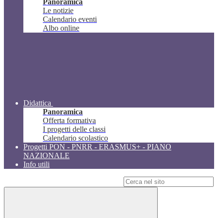
Panoramica
Le notizie
Calendario eventi
Albo online
Didattica
Panoramica
Offerta formativa
I progetti delle classi
Calendario scolastico
Progetti PON - PNRR - ERASMUS+ - PIANO
NAZIONALE
Info utili
Campo di ricerca per le pagine del sito