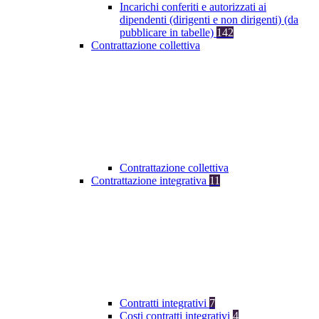
Incarichi conferiti e autorizzati ai
dipendenti (dirigenti e non dirigenti) (da
pubblicare in tabelle)
142
Contrattazione collettiva
Contrattazione collettiva
Contrattazione integrativa
11
Contratti integrativi
7
Costi contratti integrativi
4