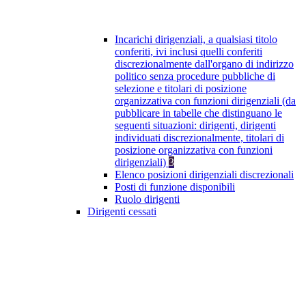
Incarichi dirigenziali, a qualsiasi titolo
conferiti, ivi inclusi quelli conferiti
discrezionalmente dall'organo di indirizzo
politico senza procedure pubbliche di
selezione e titolari di posizione
organizzativa con funzioni dirigenziali (da
pubblicare in tabelle che distinguano le
seguenti situazioni: dirigenti, dirigenti
individuati discrezionalmente, titolari di
posizione organizzativa con funzioni
dirigenziali)
3
Elenco posizioni dirigenziali discrezionali
Posti di funzione disponibili
Ruolo dirigenti
Dirigenti cessati