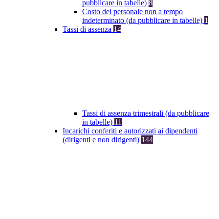
pubblicare in tabelle)
8
Costo del personale non a tempo
indeterminato (da pubblicare in tabelle)
1
Tassi di assenza
14
Tassi di assenza trimestrali (da pubblicare
in tabelle)
11
Incarichi conferiti e autorizzati ai dipendenti
(dirigenti e non dirigenti)
144