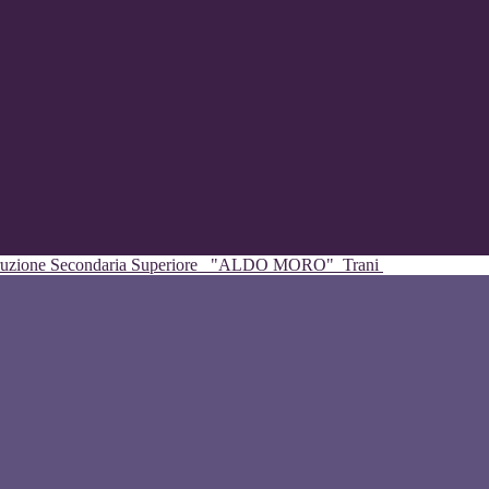
struzione Secondaria Superiore
"ALDO MORO"
Trani