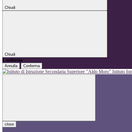
Chiudi
Chiudi
Conferma
Annulla
Conferma
Istituto I
close