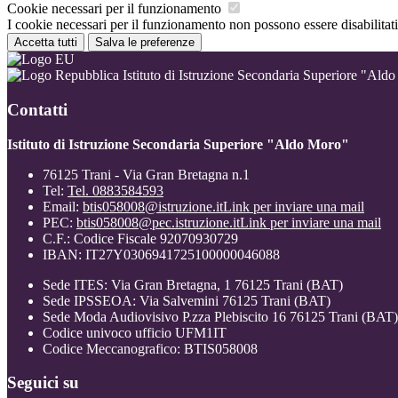
Cookie necessari per il funzionamento
I cookie necessari per il funzionamento non possono essere disabilitati.
Accetta tutti
Salva le preferenze
Istituto di Istruzione Secondaria Superiore "Ald
Contatti
Istituto di Istruzione Secondaria Superiore "Aldo Moro"
76125 Trani - Via Gran Bretagna n.1
Tel:
Tel. 0883584593
Email:
btis058008@istruzione.it
Link per inviare una mail
PEC:
btis058008@pec.istruzione.it
Link per inviare una mail
C.F.: Codice Fiscale 92070930729
IBAN: IT27Y0306941725100000046088
Sede ITES: Via Gran Bretagna, 1 76125 Trani (BAT)
Sede IPSSEOA: Via Salvemini 76125 Trani (BAT)
Sede Moda Audiovisivo P.zza Plebiscito 16 76125 Trani (BAT)
Codice univoco ufficio UFM1IT
Codice Meccanografico: BTIS058008
Seguici su