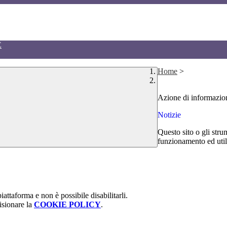
E
Home
>
Azione di informaz
Notizie
Questo sito o gli stru
funzionamento ed utili 
attaforma e non è possibile disabilitarli.
isionare la
COOKIE POLICY
.