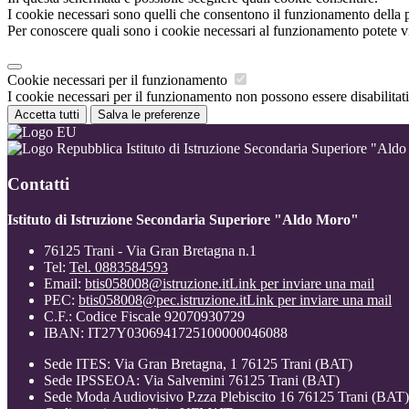
I cookie necessari sono quelli che consentono il funzionamento della pi
Per conoscere quali sono i cookie necessari al funzionamento potete v
Cookie necessari per il funzionamento
I cookie necessari per il funzionamento non possono essere disabilitati.
Accetta tutti
Salva le preferenze
Istituto di Istruzione Secondaria Superiore "Ald
Contatti
Istituto di Istruzione Secondaria Superiore "Aldo Moro"
76125 Trani - Via Gran Bretagna n.1
Tel:
Tel. 0883584593
Email:
btis058008@istruzione.it
Link per inviare una mail
PEC:
btis058008@pec.istruzione.it
Link per inviare una mail
C.F.: Codice Fiscale 92070930729
IBAN: IT27Y0306941725100000046088
Sede ITES: Via Gran Bretagna, 1 76125 Trani (BAT)
Sede IPSSEOA: Via Salvemini 76125 Trani (BAT)
Sede Moda Audiovisivo P.zza Plebiscito 16 76125 Trani (BAT)