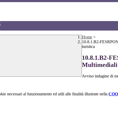
E
Home
>
10.8.1.B2-FESRPON-PU
turistica
10.8.1.B2-F
Multimediali 
Avviso indagine di me
kie necessari al funzionamento ed utili alle finalità illustrate nella
COO