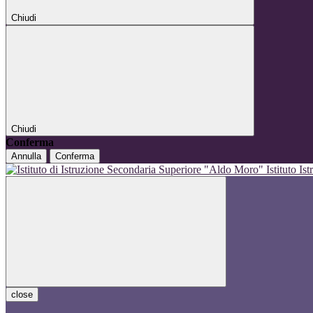
Chiudi
Chiudi
Conferma
Annulla
Conferma
Istituto I
close