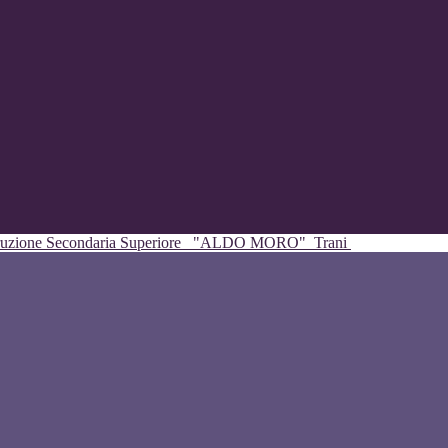
struzione Secondaria Superiore
"ALDO MORO"
Trani