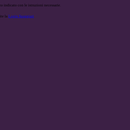
o indicato con le istruzioni necessarie.
ite la
Login Spaggiari