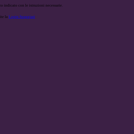
o indicato con le istruzioni necessarie.
ite la
Login Spaggiari