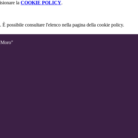
isionare la
COOKIE POLICY
.
 È possibile consultare l'elenco nella pagina della cookie policy.
o Moro"