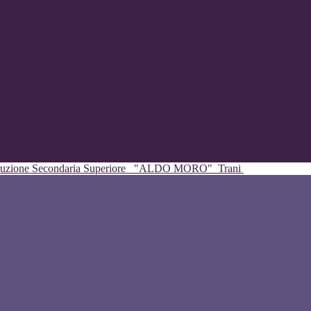
struzione Secondaria Superiore
"ALDO MORO"
Trani