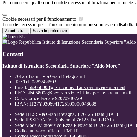
Per conoscere quali sono i cookie necessari al funzionamento potete v
Cookie necessari per il funzionamento
I cookie necessari per il funzionamento non possono essere disabilitati.
Accetta tutti
Salva le preferenze
Istituto di Istruzione Secondaria Superiore "Ald
Contatti
Istituto di Istruzione Secondaria Superiore "Aldo Moro"
76125 Trani - Via Gran Bretagna n.1
Tel:
Tel. 0883584593
Email:
btis058008@istruzione.it
Link per inviare una mail
PEC:
btis058008@pec.istruzione.it
Link per inviare una mail
C.F.: Codice Fiscale 92070930729
IBAN: IT27Y0306941725100000046088
Sede ITES: Via Gran Bretagna, 1 76125 Trani (BAT)
Sede IPSSEOA: Via Salvemini 76125 Trani (BAT)
Sede Moda Audiovisivo P.zza Plebiscito 16 76125 Trani (BAT)
Codice univoco ufficio UFM1IT
Codice Meccanografico: BTIS058008