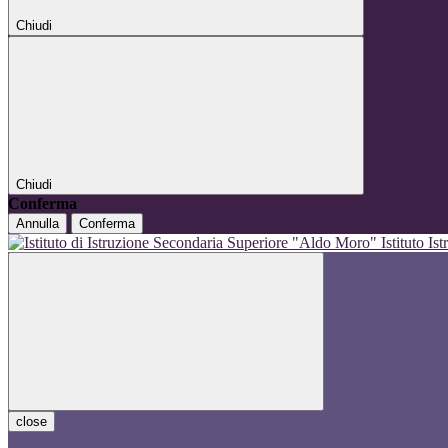
Chiudi
Chiudi
Conferma
Annulla
Conferma
Istituto I
close