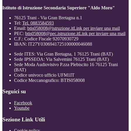
Istituto di Istruzione Secondaria Superiore "Aldo Moro"
76125 Trani - Via Gran Bretagna n.1
Tel:
Tel. 0883584593
Email:
btis058008@istruzione.it
Link per inviare una mail
PEC:
btis058008@pec.istruzione.it
Link per inviare una mail
C.F.: Codice Fiscale 92070930729
IBAN: IT27Y0306941725100000046088
Sede ITES: Via Gran Bretagna, 1 76125 Trani (BAT)
Sede IPSSEOA: Via Salvemini 76125 Trani (BAT)
Sede Moda Audiovisivo P.zza Plebiscito 16 76125 Trani
(BAT)
Codice univoco ufficio UFM1IT
Codice Meccanografico: BTIS058008
Seguici su
Facebook
Youtube
Sezione Link Utili
Cookie policy