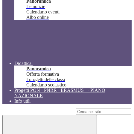
Panoramica
Le notizie
Calendario eventi
Albo online
Didattica
Panoramica
Offerta formativa
I progetti delle classi
Calendario scolastico
Progetti PON - PNRR - ERASMUS+ - PIANO
NAZIONALE
Info utili
Campo di ricerca per le pagine del sito