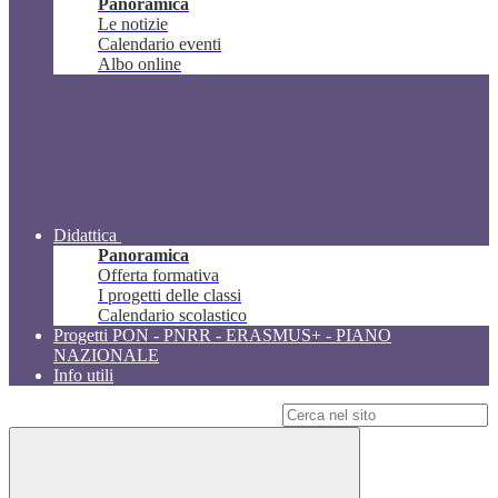
Panoramica
Le notizie
Calendario eventi
Albo online
Didattica
Panoramica
Offerta formativa
I progetti delle classi
Calendario scolastico
Progetti PON - PNRR - ERASMUS+ - PIANO
NAZIONALE
Info utili
Campo di ricerca per le pagine del sito