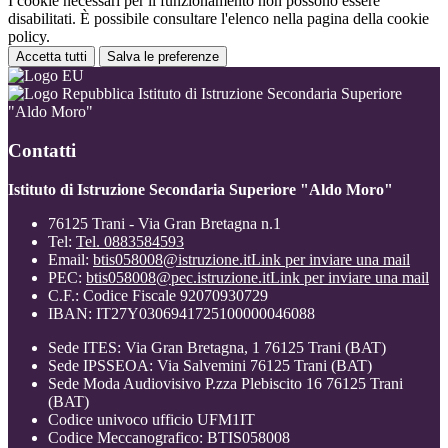
I cookie necessari per il funzionamento non possono essere
disabilitati. È possibile consultare l'elenco nella pagina della cookie
policy.
Accetta tutti
Salva le preferenze
Istituto di Istruzione Secondaria Superiore
"Aldo Moro"
Contatti
Istituto di Istruzione Secondaria Superiore "Aldo Moro"
76125 Trani - Via Gran Bretagna n.1
Tel:
Tel. 0883584593
Email:
btis058008@istruzione.it
Link per inviare una mail
PEC:
btis058008@pec.istruzione.it
Link per inviare una mail
C.F.: Codice Fiscale 92070930729
IBAN: IT27Y0306941725100000046088
Sede ITES: Via Gran Bretagna, 1 76125 Trani (BAT)
Sede IPSSEOA: Via Salvemini 76125 Trani (BAT)
Sede Moda Audiovisivo P.zza Plebiscito 16 76125 Trani
(BAT)
Codice univoco ufficio UFM1IT
Codice Meccanografico: BTIS058008