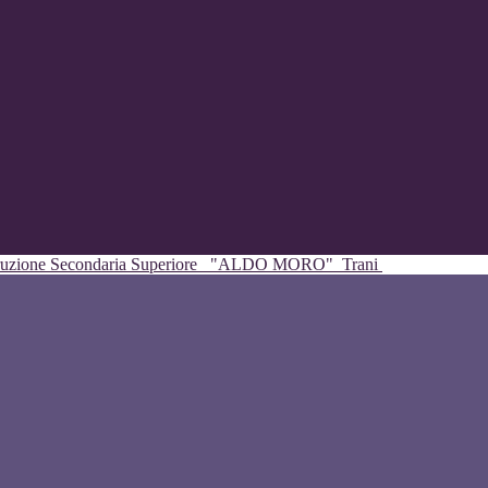
struzione Secondaria Superiore
"ALDO MORO"
Trani