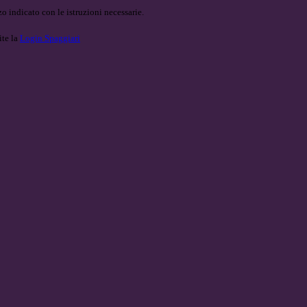
o indicato con le istruzioni necessarie.
ite la
Login Spaggiari