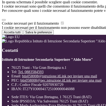
In questa schermata è possibile scegliere quali cookie consentire.
I cookie necessari sono quelli che consentono il funzionamento della pi
Per conoscere quali sono i cookie necessari al funzionamento potete v
Cookie necessari per il funzionamento
I cookie necessari per il funzionamento non possono essere disabilitati.
Accetta tutti
Salva le preferenze
Istituto di Istruzione Secondaria Superiore "Ald
Contatti
Istituto di Istruzione Secondaria Superiore "Aldo Moro"
76125 Trani - Via Gran Bretagna n.1
Tel:
Tel. 0883584593
Email:
btis058008@istruzione.it
Link per inviare una mail
PEC:
btis058008@pec.istruzione.it
Link per inviare una mail
C.F.: Codice Fiscale 92070930729
IBAN: IT27Y0306941725100000046088
Sede ITES: Via Gran Bretagna, 1 76125 Trani (BAT)
Sede IPSSEOA: Via Salvemini 76125 Trani (BAT)
Sede Moda Audiovisivo P.zza Plebiscito 16 76125 Trani (BAT)