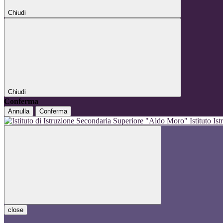
Chiudi
Chiudi
Conferma
Annulla
Conferma
Istituto I
close