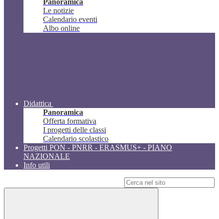
Panoramica
Le notizie
Calendario eventi
Albo online
Didattica
Panoramica
Offerta formativa
I progetti delle classi
Calendario scolastico
Progetti PON - PNRR - ERASMUS+ - PIANO
NAZIONALE
Info utili
Campo di ricerca per le pagine del sito