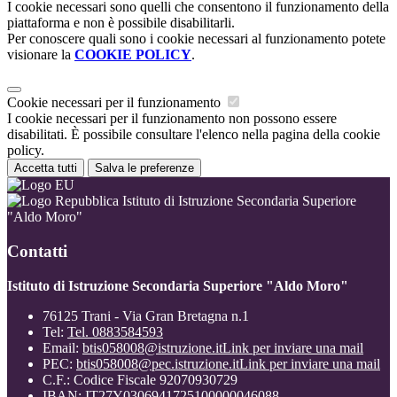
I cookie necessari sono quelli che consentono il funzionamento della
piattaforma e non è possibile disabilitarli.
Per conoscere quali sono i cookie necessari al funzionamento potete
visionare la
COOKIE POLICY
.
Cookie necessari per il funzionamento
I cookie necessari per il funzionamento non possono essere
disabilitati. È possibile consultare l'elenco nella pagina della cookie
policy.
Accetta tutti
Salva le preferenze
Istituto di Istruzione Secondaria Superiore
"Aldo Moro"
Contatti
Istituto di Istruzione Secondaria Superiore "Aldo Moro"
76125 Trani - Via Gran Bretagna n.1
Tel:
Tel. 0883584593
Email:
btis058008@istruzione.it
Link per inviare una mail
PEC:
btis058008@pec.istruzione.it
Link per inviare una mail
C.F.: Codice Fiscale 92070930729
IBAN: IT27Y0306941725100000046088