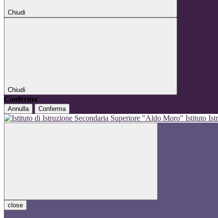
Chiudi
Chiudi
Conferma
Annulla
Conferma
Istituto I
close