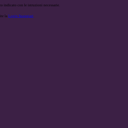
o indicato con le istruzioni necessarie.
ite la
Login Spaggiari