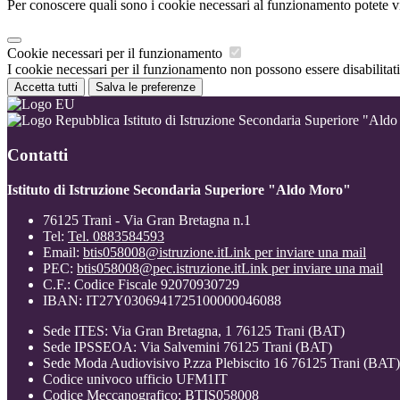
Per conoscere quali sono i cookie necessari al funzionamento potete v
Cookie necessari per il funzionamento
I cookie necessari per il funzionamento non possono essere disabilitati.
Accetta tutti
Salva le preferenze
Istituto di Istruzione Secondaria Superiore "Ald
Contatti
Istituto di Istruzione Secondaria Superiore "Aldo Moro"
76125 Trani - Via Gran Bretagna n.1
Tel:
Tel. 0883584593
Email:
btis058008@istruzione.it
Link per inviare una mail
PEC:
btis058008@pec.istruzione.it
Link per inviare una mail
C.F.: Codice Fiscale 92070930729
IBAN: IT27Y0306941725100000046088
Sede ITES: Via Gran Bretagna, 1 76125 Trani (BAT)
Sede IPSSEOA: Via Salvemini 76125 Trani (BAT)
Sede Moda Audiovisivo P.zza Plebiscito 16 76125 Trani (BAT)
Codice univoco ufficio UFM1IT
Codice Meccanografico: BTIS058008