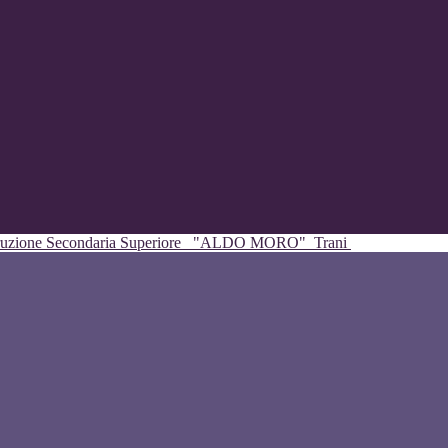
struzione Secondaria Superiore
"ALDO MORO"
Trani