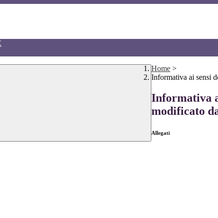
E
Home
>
Informativa ai sensi
Informativa a
modificato da
Allegati