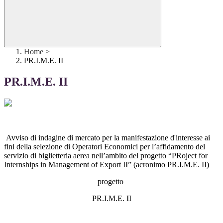
Home
>
PR.I.M.E. II
PR.I.M.E. II
Avviso di indagine di mercato per la manifestazione d'interesse ai
fini della selezione di Operatori Economici per l’affidamento del
servizio di biglietteria aerea nell’ambito del progetto “PRoject for
Internships in Management of Export II” (acronimo PR.I.M.E. II)
progetto
PR.I.M.E. II