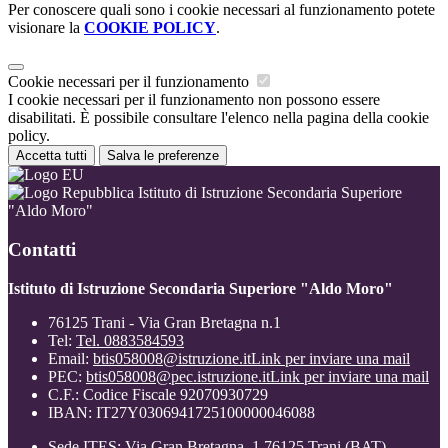
Per conoscere quali sono i cookie necessari al funzionamento potete
visionare la
COOKIE POLICY
.
Cookie necessari per il funzionamento
I cookie necessari per il funzionamento non possono essere
disabilitati. È possibile consultare l'elenco nella pagina della cookie
policy.
Accetta tutti
Salva le preferenze
Istituto di Istruzione Secondaria Superiore
"Aldo Moro"
Contatti
Istituto di Istruzione Secondaria Superiore "Aldo Moro"
76125 Trani - Via Gran Bretagna n.1
Tel:
Tel. 0883584593
Email:
btis058008@istruzione.it
Link per inviare una mail
PEC:
btis058008@pec.istruzione.it
Link per inviare una mail
C.F.: Codice Fiscale 92070930729
IBAN: IT27Y0306941725100000046088
Sede ITES: Via Gran Bretagna, 1 76125 Trani (BAT)