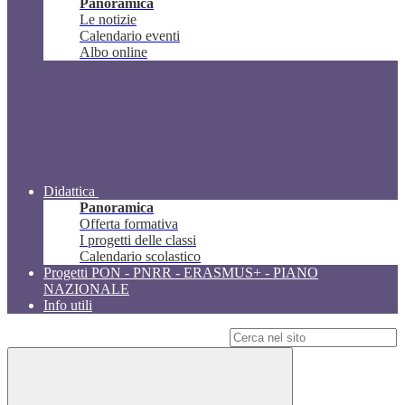
Panoramica
Le notizie
Calendario eventi
Albo online
Didattica
Panoramica
Offerta formativa
I progetti delle classi
Calendario scolastico
Progetti PON - PNRR - ERASMUS+ - PIANO
NAZIONALE
Info utili
Campo di ricerca per le pagine del sito