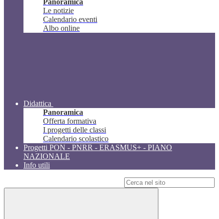
Panoramica
Le notizie
Calendario eventi
Albo online
Didattica
Panoramica
Offerta formativa
I progetti delle classi
Calendario scolastico
Progetti PON - PNRR - ERASMUS+ - PIANO
NAZIONALE
Info utili
Campo di ricerca per le pagine del sito