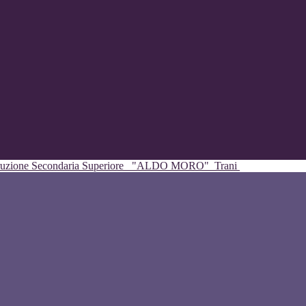
struzione Secondaria Superiore
"ALDO MORO"
Trani