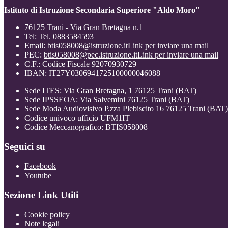
Istituto di Istruzione Secondaria Superiore "Aldo Moro"
76125 Trani - Via Gran Bretagna n.1
Tel:
Tel. 0883584593
Email:
btis058008@istruzione.it
Link per inviare una mail
PEC:
btis058008@pec.istruzione.it
Link per inviare una mail
C.F.: Codice Fiscale 92070930729
IBAN: IT27Y0306941725100000046088
Sede ITES: Via Gran Bretagna, 1 76125 Trani (BAT)
Sede IPSSEOA: Via Salvemini 76125 Trani (BAT)
Sede Moda Audiovisivo P.zza Plebiscito 16 76125 Trani (BAT)
Codice univoco ufficio UFM1IT
Codice Meccanografico: BTIS058008
Seguici su
Facebook
Youtube
Sezione Link Utili
Cookie policy
Note legali