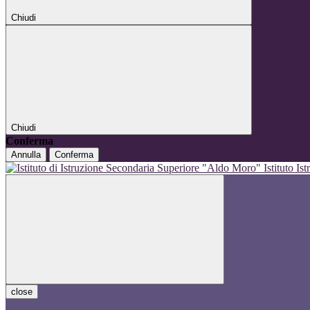
Chiudi
Chiudi
Conferma
Annulla
Conferma
Istituto I
close