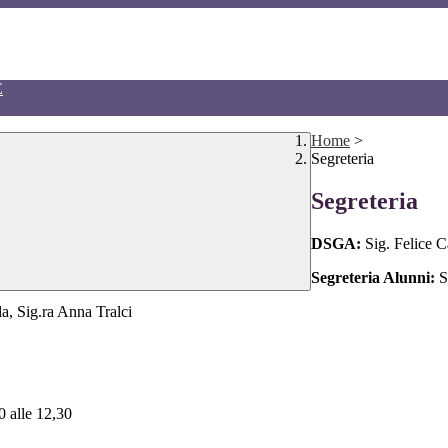
E
Home
>
Segreteria
Segreteria
DSGA:
Sig. Felice C
Segreteria Alunni:
S
a, Sig.ra Anna Tralci
30 alle 12,30