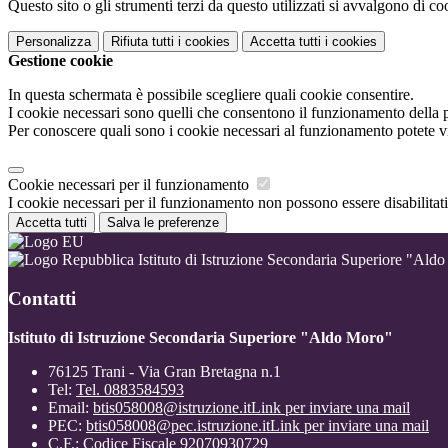
Questo sito o gli strumenti terzi da questo utilizzati si avvalgono di coo
Personalizza
Rifiuta tutti
i cookies
Accetta tutti
i cookies
Gestione cookie
In questa schermata è possibile scegliere quali cookie consentire.
I cookie necessari sono quelli che consentono il funzionamento della pi
Per conoscere quali sono i cookie necessari al funzionamento potete v
Cookie necessari per il funzionamento
I cookie necessari per il funzionamento non possono essere disabilitati.
Accetta tutti
Salva le preferenze
Istituto di Istruzione Secondaria Superiore "Ald
Contatti
Istituto di Istruzione Secondaria Superiore "Aldo Moro"
76125 Trani - Via Gran Bretagna n.1
Tel:
Tel. 0883584593
Email:
btis058008@istruzione.it
Link per inviare una mail
PEC:
btis058008@pec.istruzione.it
Link per inviare una mail
C.F.: Codice Fiscale 92070930729