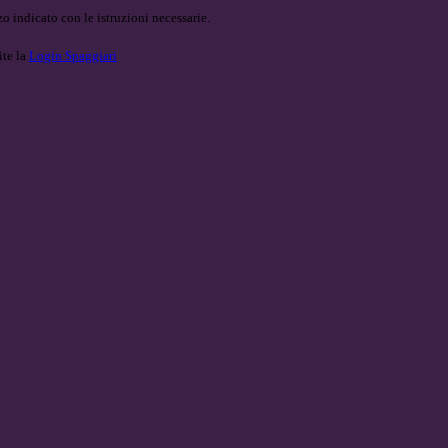
o indicato con le istruzioni necessarie.
ite la
Login Spaggiari