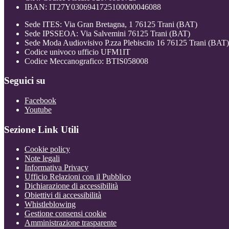
IBAN: IT27Y0306941725100000046088
Sede ITES: Via Gran Bretagna, 1 76125 Trani (BAT)
Sede IPSSEOA: Via Salvemini 76125 Trani (BAT)
Sede Moda Audiovisivo P.zza Plebiscito 16 76125 Trani (BAT)
Codice univoco ufficio UFM1IT
Codice Meccanografico: BTIS058008
Seguici su
Facebook
Youtube
Sezione Link Utili
Cookie policy
Note legali
Informativa Privacy
Ufficio Relazioni con il Pubblico
Dichiarazione di accessibilità
Obiettivi di accessibilità
Whistleblowing
Gestione consensi cookie
Amministrazione trasparente