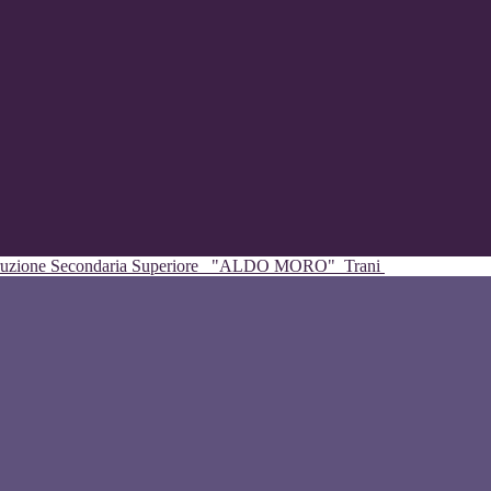
struzione Secondaria Superiore
"ALDO MORO"
Trani