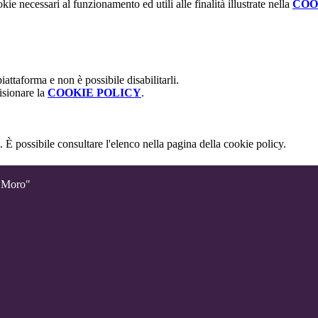
kie necessari al funzionamento ed utili alle finalità illustrate nella
COO
attaforma e non è possibile disabilitarli.
isionare la
COOKIE POLICY
.
 È possibile consultare l'elenco nella pagina della cookie policy.
o Moro"