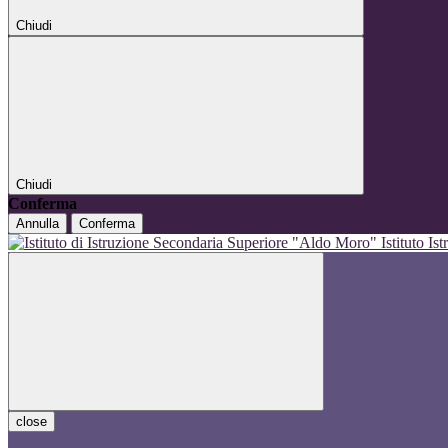
Chiudi
Chiudi
Conferma
Annulla
Conferma
Istituto I
close