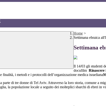
E
Home
>
Settimana ebraica all
Settimana eb
Il 14/03 gli studenti d
docufilm
Rinascere 
le finalità, i metodi e i protocolli dell’organizzazione medica israeliana
M
a parte di tre donne di Tel Aviv. Attraverso la loro storia, comune a migl
uglia, la popolazione locale a seguito dei molteplici sbarchi di ebrei in 