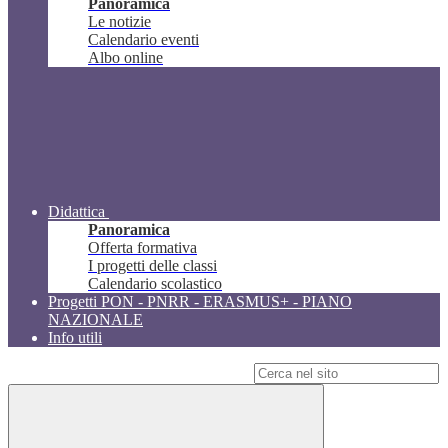
Panoramica
Le notizie
Calendario eventi
Albo online
Didattica
Panoramica
Offerta formativa
I progetti delle classi
Calendario scolastico
Progetti PON - PNRR - ERASMUS+ - PIANO
NAZIONALE
Info utili
Campo di ricerca per le pagine del sito