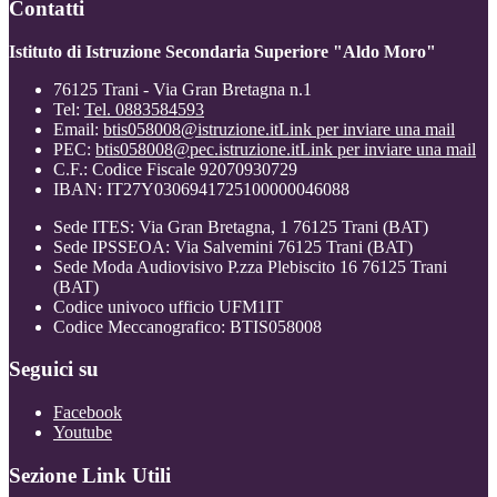
Contatti
Istituto di Istruzione Secondaria Superiore "Aldo Moro"
76125 Trani - Via Gran Bretagna n.1
Tel:
Tel. 0883584593
Email:
btis058008@istruzione.it
Link per inviare una mail
PEC:
btis058008@pec.istruzione.it
Link per inviare una mail
C.F.: Codice Fiscale 92070930729
IBAN: IT27Y0306941725100000046088
Sede ITES: Via Gran Bretagna, 1 76125 Trani (BAT)
Sede IPSSEOA: Via Salvemini 76125 Trani (BAT)
Sede Moda Audiovisivo P.zza Plebiscito 16 76125 Trani
(BAT)
Codice univoco ufficio UFM1IT
Codice Meccanografico: BTIS058008
Seguici su
Facebook
Youtube
Sezione Link Utili