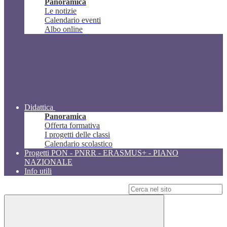
Panoramica
Le notizie
Calendario eventi
Albo online
Didattica
Panoramica
Offerta formativa
I progetti delle classi
Calendario scolastico
Progetti PON - PNRR - ERASMUS+ - PIANO
NAZIONALE
Info utili
Campo di ricerca per le pagine del sito