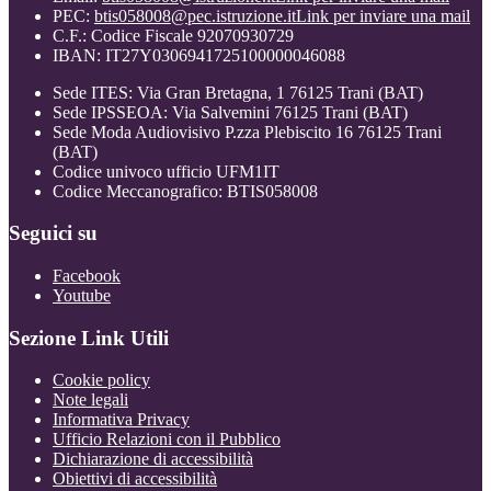
PEC:
btis058008@pec.istruzione.it
Link per inviare una mail
C.F.: Codice Fiscale 92070930729
IBAN: IT27Y0306941725100000046088
Sede ITES: Via Gran Bretagna, 1 76125 Trani (BAT)
Sede IPSSEOA: Via Salvemini 76125 Trani (BAT)
Sede Moda Audiovisivo P.zza Plebiscito 16 76125 Trani
(BAT)
Codice univoco ufficio UFM1IT
Codice Meccanografico: BTIS058008
Seguici su
Facebook
Youtube
Sezione Link Utili
Cookie policy
Note legali
Informativa Privacy
Ufficio Relazioni con il Pubblico
Dichiarazione di accessibilità
Obiettivi di accessibilità