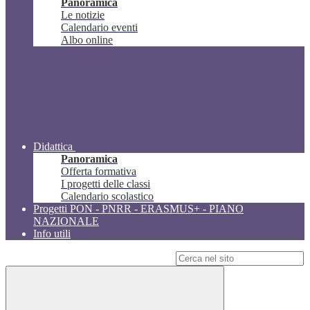
Panoramica
Le notizie
Calendario eventi
Albo online
Didattica
Panoramica
Offerta formativa
I progetti delle classi
Calendario scolastico
Progetti PON - PNRR - ERASMUS+ - PIANO
NAZIONALE
Info utili
Campo di ricerca per le pagine del sito