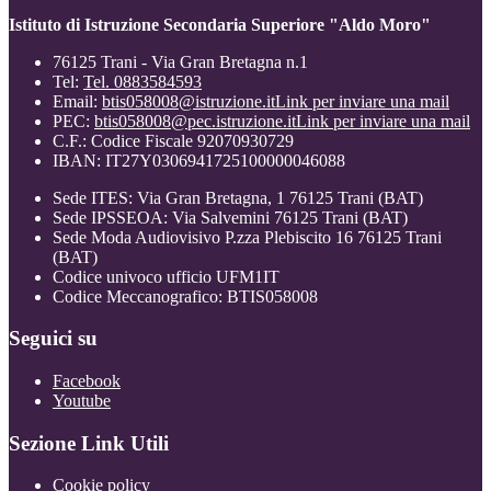
Istituto di Istruzione Secondaria Superiore "Aldo Moro"
76125 Trani - Via Gran Bretagna n.1
Tel:
Tel. 0883584593
Email:
btis058008@istruzione.it
Link per inviare una mail
PEC:
btis058008@pec.istruzione.it
Link per inviare una mail
C.F.: Codice Fiscale 92070930729
IBAN: IT27Y0306941725100000046088
Sede ITES: Via Gran Bretagna, 1 76125 Trani (BAT)
Sede IPSSEOA: Via Salvemini 76125 Trani (BAT)
Sede Moda Audiovisivo P.zza Plebiscito 16 76125 Trani
(BAT)
Codice univoco ufficio UFM1IT
Codice Meccanografico: BTIS058008
Seguici su
Facebook
Youtube
Sezione Link Utili
Cookie policy