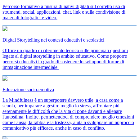
Percorso formativo a misura di nativi digitali sul corretto uso di
strumenti, social, applicazioni, chat, link e sulla condivisione di
materiali fotografici e video.
Digital Storytelling nei contesti educativi e scolastici
Offrire un quadro di riferimento teorico sulle principali questioni
legate al digital storytelling in ambito educativo. Come proporre
percorsi educativi in grado di sostenere lo sviluppo di forme di
immaginazione intermediale.
Educazione socio-emotiva
La Mindfulness è un superpotere davvero utile, a casa come a
scuola, per imparare a gestire meglio lo stress, affrontare più
serenamente le difficoltà che la vita ci pone davanti e allenare
l'autostima. Inoltre, permettendoci di comprendere meglio emozioni
come l'ansia, la rabbia e la tristezza, aiuta a sviluppare un approccio
comunicativo più efficace, anche in caso di conflitto.