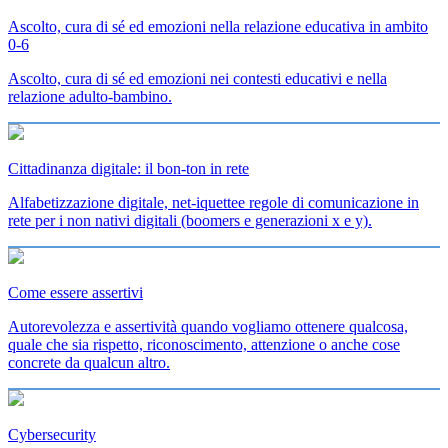
Ascolto, cura di sé ed emozioni nella relazione educativa in ambito
0-6
Ascolto, cura di sé ed emozioni nei contesti educativi e nella
relazione adulto-bambino.
Cittadinanza digitale: il bon-ton in rete
Alfabetizzazione digitale, net-iquettee regole di comunicazione in
rete per i non nativi digitali (boomers e generazioni x e y).
Come essere assertivi
Autorevolezza e assertività quando vogliamo ottenere qualcosa,
quale che sia rispetto, riconoscimento, attenzione o anche cose
concrete da qualcun altro.
Cybersecurity