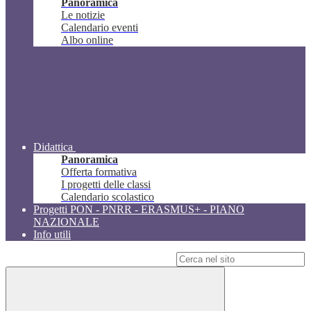
Panoramica
Le notizie
Calendario eventi
Albo online
Didattica
Panoramica
Offerta formativa
I progetti delle classi
Calendario scolastico
Progetti PON - PNRR - ERASMUS+ - PIANO
NAZIONALE
Info utili
Campo di ricerca per le pagine del sito