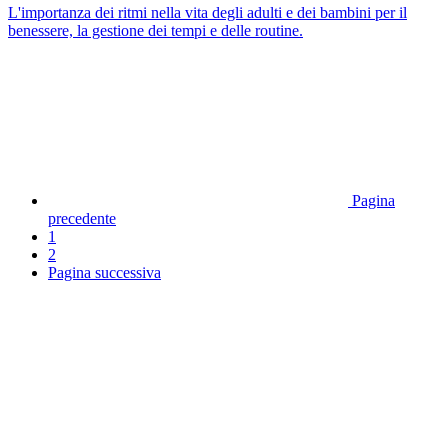
L'importanza dei ritmi nella vita degli adulti e dei bambini per il
benessere, la gestione dei tempi e delle routine.
Pagina
precedente
1
2
Pagina successiva