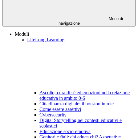
Menu di
navigazione
Moduli
LifeLong Learning
Ascolto, cura di sé ed emozioni nella relazione
educativa in ambito 0-6
Cittadinanza digitale: il bon-ton in rete
Come essere assertivi
Cybersecurity
Digital Storytelling nei contesti educativi e
scolastici
Educazione socio-emotiva
Genitori e figli: chi educa chi? Aspettative,