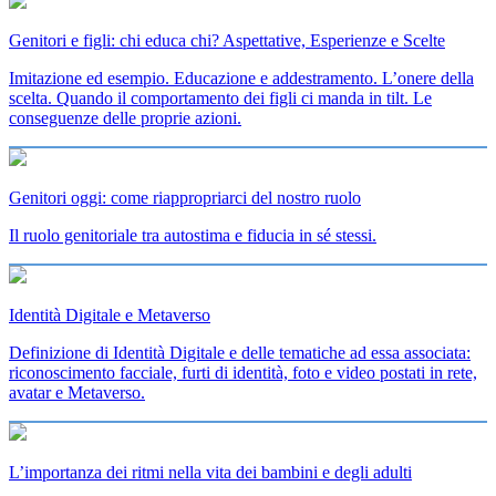
Genitori e figli: chi educa chi? Aspettative, Esperienze e Scelte
Imitazione ed esempio. Educazione e addestramento. L’onere della
scelta. Quando il comportamento dei figli ci manda in tilt. Le
conseguenze delle proprie azioni.
Genitori oggi: come riappropriarci del nostro ruolo
Il ruolo genitoriale tra autostima e fiducia in sé stessi.
Identità Digitale e Metaverso
Definizione di Identità Digitale e delle tematiche ad essa associata:
riconoscimento facciale, furti di identità, foto e video postati in rete,
avatar e Metaverso.
L’importanza dei ritmi nella vita dei bambini e degli adulti