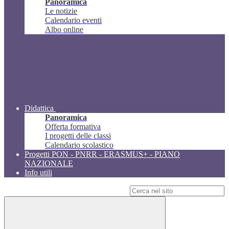
Panoramica
Le notizie
Calendario eventi
Albo online
Didattica
Panoramica
Offerta formativa
I progetti delle classi
Calendario scolastico
Progetti PON - PNRR - ERASMUS+ - PIANO
NAZIONALE
Info utili
Campo di ricerca per le pagine del sito