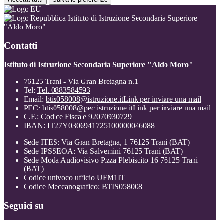
Istituto di Istruzione Secondaria Superiore
"Aldo Moro"
Contatti
Istituto di Istruzione Secondaria Superiore "Aldo Moro"
76125 Trani - Via Gran Bretagna n.1
Tel:
Tel. 0883584593
Email:
btis058008@istruzione.it
Link per inviare una mail
PEC:
btis058008@pec.istruzione.it
Link per inviare una mail
C.F.: Codice Fiscale 92070930729
IBAN: IT27Y0306941725100000046088
Sede ITES: Via Gran Bretagna, 1 76125 Trani (BAT)
Sede IPSSEOA: Via Salvemini 76125 Trani (BAT)
Sede Moda Audiovisivo P.zza Plebiscito 16 76125 Trani
(BAT)
Codice univoco ufficio UFM1IT
Codice Meccanografico: BTIS058008
Seguici su