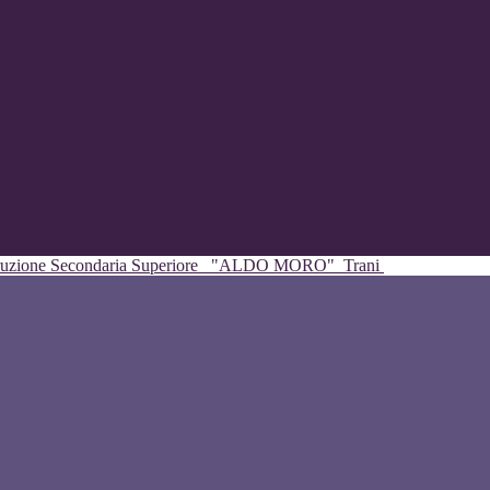
struzione Secondaria Superiore
"ALDO MORO"
Trani