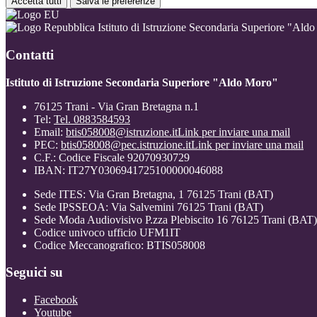
Accetta tutti
Salva le preferenze
Istituto di Istruzione Secondaria Superiore "Ald
Contatti
Istituto di Istruzione Secondaria Superiore "Aldo Moro"
76125 Trani - Via Gran Bretagna n.1
Tel:
Tel. 0883584593
Email:
btis058008@istruzione.it
Link per inviare una mail
PEC:
btis058008@pec.istruzione.it
Link per inviare una mail
C.F.: Codice Fiscale 92070930729
IBAN: IT27Y0306941725100000046088
Sede ITES: Via Gran Bretagna, 1 76125 Trani (BAT)
Sede IPSSEOA: Via Salvemini 76125 Trani (BAT)
Sede Moda Audiovisivo P.zza Plebiscito 16 76125 Trani (BAT)
Codice univoco ufficio UFM1IT
Codice Meccanografico: BTIS058008
Seguici su
Facebook
Youtube