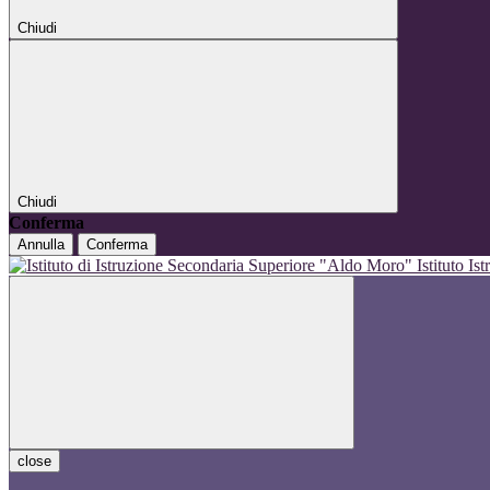
Chiudi
Chiudi
Conferma
Annulla
Conferma
Istituto I
close