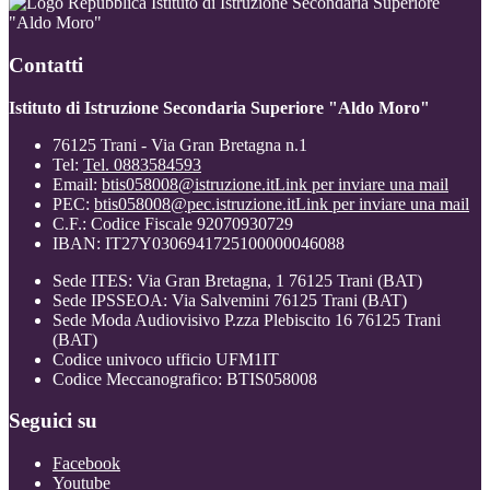
Istituto di Istruzione Secondaria Superiore
"Aldo Moro"
Contatti
Istituto di Istruzione Secondaria Superiore "Aldo Moro"
76125 Trani - Via Gran Bretagna n.1
Tel:
Tel. 0883584593
Email:
btis058008@istruzione.it
Link per inviare una mail
PEC:
btis058008@pec.istruzione.it
Link per inviare una mail
C.F.: Codice Fiscale 92070930729
IBAN: IT27Y0306941725100000046088
Sede ITES: Via Gran Bretagna, 1 76125 Trani (BAT)
Sede IPSSEOA: Via Salvemini 76125 Trani (BAT)
Sede Moda Audiovisivo P.zza Plebiscito 16 76125 Trani
(BAT)
Codice univoco ufficio UFM1IT
Codice Meccanografico: BTIS058008
Seguici su
Facebook
Youtube