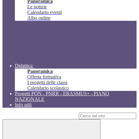
Panoramica
Le notizie
Calendario eventi
Albo online
Didattica
Panoramica
Offerta formativa
I progetti delle classi
Calendario scolastico
Progetti PON - PNRR - ERASMUS+ - PIANO
NAZIONALE
Info utili
Campo di ricerca per le pagine del sito