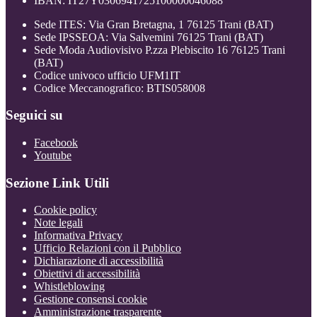
IBAN: IT27Y0306941725100000046088
Sede ITES: Via Gran Bretagna, 1 76125 Trani (BAT)
Sede IPSSEOA: Via Salvemini 76125 Trani (BAT)
Sede Moda Audiovisivo P.zza Plebiscito 16 76125 Trani
(BAT)
Codice univoco ufficio UFM1IT
Codice Meccanografico: BTIS058008
Seguici su
Facebook
Youtube
Sezione Link Utili
Cookie policy
Note legali
Informativa Privacy
Ufficio Relazioni con il Pubblico
Dichiarazione di accessibilità
Obiettivi di accessibilità
Whistleblowing
Gestione consensi cookie
Amministrazione trasparente