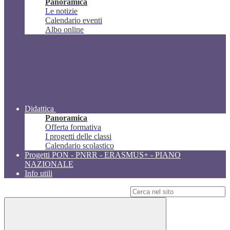
Panoramica
Le notizie
Calendario eventi
Albo online
Didattica
Panoramica
Offerta formativa
I progetti delle classi
Calendario scolastico
Progetti PON - PNRR - ERASMUS+ - PIANO
NAZIONALE
Info utili
Campo di ricerca per le pagine del sito