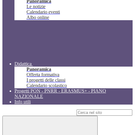
Panoramica
Le notizie
Calendario eventi
Albo online
Didattica
Panoramica
Offerta formativa
I progetti delle classi
Calendario scolastico
Progetti PON - PNRR - ERASMUS+ - PIANO
NAZIONALE
Info utili
Campo di ricerca per le pagine del sito