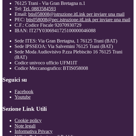
76125 Trani - Via Gran Bretagna n.1
Tel:
Tel. 0883584593
Email:
btis058008@istruzione.it
Link per inviare una mail
PEC:
btis058008@pec.istruzione.it
Link per inviare una mail
C.F.: Codice Fiscale 92070930729
IBAN: IT27Y0306941725100000046088
Sede ITES: Via Gran Bretagna, 1 76125 Trani (BAT)
Sede IPSSEOA: Via Salvemini 76125 Trani (BAT)
Sede Moda Audiovisivo P.zza Plebiscito 16 76125 Trani
(BAT)
Codice univoco ufficio UFM1IT
Codice Meccanografico: BTIS058008
Seguici su
Facebook
Youtube
Sezione Link Utili
Cookie policy
Note legali
Informativa Privacy