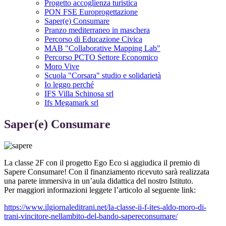
Progetto accoglienza turistica
PON FSE Europrogettazione
Saper(e) Consumare
Pranzo mediterraneo in maschera
Percorso di Educazione Civica
MAB "Collaborative Mapping Lab"
Percorso PCTO Settore Economico
Moro Vive
Scuola "Corsara" studio e solidarietà
Io leggo perché
IFS Villa Schinosa srl
Ifs Megamark srl
Saper(e) Consumare
La classe 2F con il progetto Ego Eco si aggiudica il premio di
Sapere Consumare! Con il finanziamento ricevuto sarà realizzata
una parete immersiva in un’aula didattica del nostro Istituto.
Per maggiori informazioni leggete l’articolo al seguente link:
https://www.ilgiornaleditrani.net/la-classe-ii-f-ites-aldo-moro-di-
trani-vincitore-nellambito-del-bando-sapereconsumare/