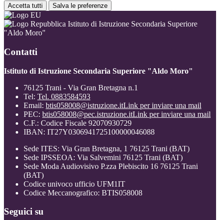
Accetta tutti
Salva le preferenze
Istituto di Istruzione Secondaria Superiore
"Aldo Moro"
Contatti
Istituto di Istruzione Secondaria Superiore "Aldo Moro"
76125 Trani - Via Gran Bretagna n.1
Tel:
Tel. 0883584593
Email:
btis058008@istruzione.it
Link per inviare una mail
PEC:
btis058008@pec.istruzione.it
Link per inviare una mail
C.F.: Codice Fiscale 92070930729
IBAN: IT27Y0306941725100000046088
Sede ITES: Via Gran Bretagna, 1 76125 Trani (BAT)
Sede IPSSEOA: Via Salvemini 76125 Trani (BAT)
Sede Moda Audiovisivo P.zza Plebiscito 16 76125 Trani
(BAT)
Codice univoco ufficio UFM1IT
Codice Meccanografico: BTIS058008
Seguici su