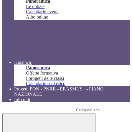
Panoramica
Le notizie
Calendario eventi
Albo online
Didattica
Panoramica
Offerta formativa
I progetti delle classi
Calendario scolastico
Progetti PON - PNRR - ERASMUS+ - PIANO
NAZIONALE
Info utili
Campo di ricerca per le pagine del sito