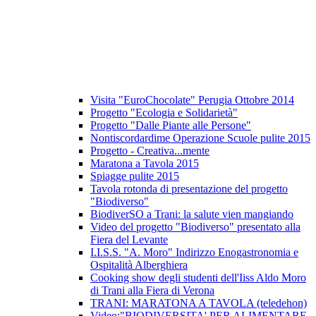
Visita "EuroChocolate" Perugia Ottobre 2014
Progetto "Ecologia e Solidarietà"
Progetto "Dalle Piante alle Persone"
Nontiscordardime Operazione Scuole pulite 2015
Progetto - Creativa...mente
Maratona a Tavola 2015
Spiagge pulite 2015
Tavola rotonda di presentazione del progetto
"Biodiverso"
BiodiverSO a Trani: la salute vien mangiando
Video del progetto "Biodiverso" presentato alla
Fiera del Levante
I.I.S.S. "A. Moro" Indirizzo Enogastronomia e
Ospitalità Alberghiera
Cooking show degli studenti dell'Iiss Aldo Moro
di Trani alla Fiera di Verona
TRANI: MARATONA A TAVOLA (teledehon)
Video:"BIODIVERSITA' PER ALIMENTARE