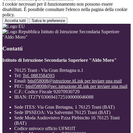
I cookie necessari per il funzionamento non possono essere
disabilitati. È possibile consultare l'elenco nella pagina della cookie
policy.
Accetta tutti
Salva le preferenze
Istituto di Istruzione Secondaria Superiore
"Aldo Moro"
Contatti
Istituto di Istruzione Secondaria Superiore "Aldo Moro"
76125 Trani - Via Gran Bretagna n.1
Tel:
Tel. 0883584593
Email:
btis058008@istruzione.it
Link per inviare una mail
PEC:
btis058008@pec.istruzione.it
Link per inviare una mail
C.F.: Codice Fiscale 92070930729
IBAN: IT27Y0306941725100000046088
Sede ITES: Via Gran Bretagna, 1 76125 Trani (BAT)
Sede IPSSEOA: Via Salvemini 76125 Trani (BAT)
Sede Moda Audiovisivo P.zza Plebiscito 16 76125 Trani
(BAT)
Codice univoco ufficio UFM1IT