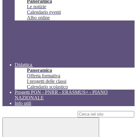
Panoramica
Le notizie
Calendario eventi
Albo online
Didattica
Panoramica
Offerta formativa
I progetti delle classi
Calendario scolastico
Progetti PON - PNRR - ERASMUS+ - PIANO
NAZIONALE
Info utili
Campo di ricerca per le pagine del sito