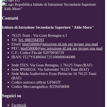
Istituto di Istruzione Secondaria Superiore
"Aldo Moro"
Contatti
Istituto di Istruzione Secondaria Superiore "Aldo Moro"
76125 Trani - Via Gran Bretagna n.1
Tel:
Tel. 0883584593
Email:
btis058008@istruzione.it
Link per inviare una mail
PEC:
btis058008@pec.istruzione.it
Link per inviare una mail
C.F.: Codice Fiscale 92070930729
IBAN: IT27Y0306941725100000046088
Sede ITES: Via Gran Bretagna, 1 76125 Trani (BAT)
Sede IPSSEOA: Via Salvemini 76125 Trani (BAT)
Sede Moda Audiovisivo P.zza Plebiscito 16 76125 Trani
(BAT)
Codice univoco ufficio UFM1IT
Codice Meccanografico: BTIS058008
Seguici su
Facebook