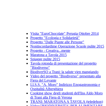
Visita "EuroChocolate" Perugia Ottobre 2014
Progetto "Ecologia e Solidarietà"
Progetto "Dalle Piante alle Persone"
Nontiscordardime Operazione Scuole pulite 2015
Progetto - Creativa...mente
Maratona a Tavola 2015
Spiagge pulite 2015
Tavola rotonda di presentazione del progetto
"Biodiverso"
BiodiverSO a Trani: la salute vien mangiando
Video del progetto "Biodiverso" presentato alla
Fiera del Levante
I.I.S.S. "A. Moro" Indirizzo Enogastronomia e
Ospitalità Alberghiera
Cooking show degli studenti dell'Iiss Aldo Moro
di Trani alla Fiera di Verona
TRANI: MARATONA A TAVOLA (teledehon)
Video:"BIODIVERSITA' PER ALIMENTARE