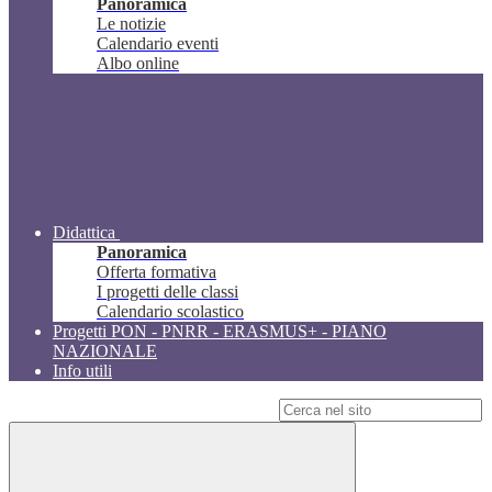
Panoramica
Le notizie
Calendario eventi
Albo online
Didattica
Panoramica
Offerta formativa
I progetti delle classi
Calendario scolastico
Progetti PON - PNRR - ERASMUS+ - PIANO
NAZIONALE
Info utili
Campo di ricerca per le pagine del sito