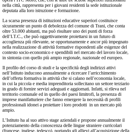
nella città, rappresenta per i giovani residenti la sede istituzionale
deputata alla loro istruzione e formazione.
La scarsa presenza di istituzioni educative superiori costituisce
sicuramente un punto di debolezza del comune di Trani, che conta
oltre 53.000 abitanti, ma può risultare uno dei punti di forza
dell’I.T.C., che può oggettivamente proiettarsi in un futuro di
accoglienza più rilevante, se opportunamente e ancor più impegnato
nella realizzazione di attività formative rispondenti alle esigenze del
contesto socio-economico e spendibili nel mercato del lavoro locale,
in sintonia con quello più ampio regionale, nazionale ed europeo.
Il profilo del corso di studi e la specificità degli indirizzi attivi
nell’Istituto inducono annualmente a ricercare l’arricchimento
dell’offerta formativa in attività che si calano nell’economia locale,
in cui la piccola e media imprenditoria sollecitano un settore terziario
in grado di fornire servizi adeguati e aggiornati. Infatti, si rileva nel
territorio comunale ed in quello dei paesi limitrofi, la presenza di
imprese manifatturiere che fanno emergere la necessità di profili
professionali idonei a proiettare i loro prodotti in un mercato più
ampio.
L’Istituto ha al suo attivo stage aziendali e propone annualmente il
potenziamento della conoscenza delle lingue straniere curricolari
(francese, inglese, tedesco), portando gli allievi all’acquisizione della