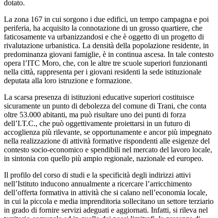
dotato.
La zona 167 in cui sorgono i due edifici, un tempo campagna e poi
periferia, ha acquisito la connotazione di un grosso quartiere, che
faticosamente va urbanizzandosi e che è oggetto di un progetto di
rivalutazione urbanistica. La densità della popolazione residente, in
predominanza giovani famiglie, è in continua ascesa. In tale contesto
opera l’ITC Moro, che, con le altre tre scuole superiori funzionanti
nella città, rappresenta per i giovani residenti la sede istituzionale
deputata alla loro istruzione e formazione.
La scarsa presenza di istituzioni educative superiori costituisce
sicuramente un punto di debolezza del comune di Trani, che conta
oltre 53.000 abitanti, ma può risultare uno dei punti di forza
dell’I.T.C., che può oggettivamente proiettarsi in un futuro di
accoglienza più rilevante, se opportunamente e ancor più impegnato
nella realizzazione di attività formative rispondenti alle esigenze del
contesto socio-economico e spendibili nel mercato del lavoro locale,
in sintonia con quello più ampio regionale, nazionale ed europeo.
Il profilo del corso di studi e la specificità degli indirizzi attivi
nell’Istituto inducono annualmente a ricercare l’arricchimento
dell’offerta formativa in attività che si calano nell’economia locale,
in cui la piccola e media imprenditoria sollecitano un settore terziario
in grado di fornire servizi adeguati e aggiornati. Infatti, si rileva nel