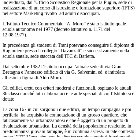
individuato, dall’Ufficio Scolastico Regionale per la Puglia, sede di
realizzazione di un corso di istruzione e formazione superiore (IFTS)
nel settore Marketing rivolto ad adulti disoccupati.
L’Istituto Tecnico Commerciale “A. Moro” è stato istituito quale
scuola autonoma nel 1977 (decreto istitutivo n. 1171 del
12.08.1977).
In precedenza gli studenti di Trani potevano conseguire il diploma di
Ragioniere presso il collegio “Davanzati” e successivamente nella
scuola statale, sede staccata dell’ITC di Barletta.
Dal settembre 1982 l’Istituto occupa l’attuale sede di via Gran
Bretagna e l’annesso edificio di via G. Salvemini ed è intitolata
all’esimia figura di Aldo Moro.
Gli edifici, eretti con criteri moderni e funzionali, ospitano le attuali
36 classi nonché tutti i laboratori e le aule speciali di cui l’Istituto si è
dotato.
La zona 167 in cui sorgono i due edifici, un tempo campagna e poi
periferia, ha acquisito la connotazione di un grosso quartiere, che
faticosamente va urbanizzandosi e che è oggetto di un progetto di
rivalutazione urbanistica. La densità della popolazione residente, in
predominanza giovani famiglie, è in continua ascesa. In tale contesto
opera l’ITC Moro, che, con le altre tre scuole superiori funzionanti