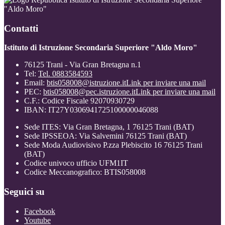
"Aldo Moro"
Contatti
Istituto di Istruzione Secondaria Superiore "Aldo Moro"
76125 Trani - Via Gran Bretagna n.1
Tel:
Tel. 0883584593
Email:
btis058008@istruzione.it
Link per inviare una mail
PEC:
btis058008@pec.istruzione.it
Link per inviare una mail
C.F.: Codice Fiscale 92070930729
IBAN: IT27Y0306941725100000046088
Sede ITES: Via Gran Bretagna, 1 76125 Trani (BAT)
Sede IPSSEOA: Via Salvemini 76125 Trani (BAT)
Sede Moda Audiovisivo P.zza Plebiscito 16 76125 Trani
(BAT)
Codice univoco ufficio UFM1IT
Codice Meccanografico: BTIS058008
Seguici su
Facebook
Youtube