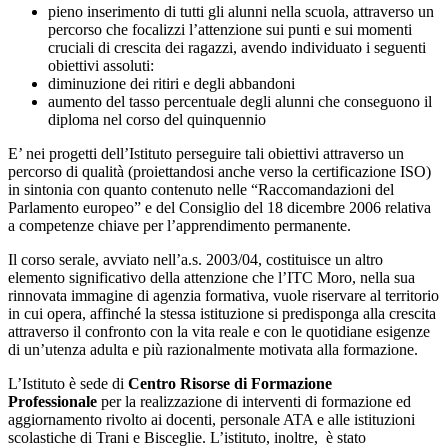
pieno inserimento di tutti gli alunni nella scuola, attraverso un
percorso che focalizzi l’attenzione sui punti e sui momenti
cruciali di crescita dei ragazzi, avendo individuato i seguenti
obiettivi assoluti:
diminuzione dei ritiri e degli abbandoni
aumento del tasso percentuale degli alunni che conseguono il
diploma nel corso del quinquennio
E’ nei progetti dell’Istituto perseguire tali obiettivi attraverso un
percorso di qualità (proiettandosi anche verso la certificazione ISO)
in sintonia con quanto contenuto nelle “Raccomandazioni del
Parlamento europeo” e del Consiglio del 18 dicembre 2006 relativa
a competenze chiave per l’apprendimento permanente.
Il corso serale, avviato nell’a.s. 2003/04, costituisce un altro
elemento significativo della attenzione che l’ITC Moro, nella sua
rinnovata immagine di agenzia formativa, vuole riservare al territorio
in cui opera, affinché la stessa istituzione si predisponga alla crescita
attraverso il confronto con la vita reale e con le quotidiane esigenze
di un’utenza adulta e più razionalmente motivata alla formazione.
L’Istituto è sede di
Centro Risorse di Formazione
Professionale
per la realizzazione di interventi di formazione ed
aggiornamento rivolto ai docenti, personale ATA e alle istituzioni
scolastiche di Trani e Bisceglie. L’istituto, inoltre, è stato