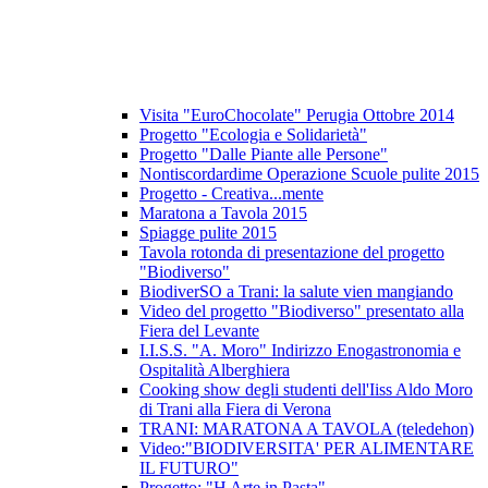
Visita "EuroChocolate" Perugia Ottobre 2014
Progetto "Ecologia e Solidarietà"
Progetto "Dalle Piante alle Persone"
Nontiscordardime Operazione Scuole pulite 2015
Progetto - Creativa...mente
Maratona a Tavola 2015
Spiagge pulite 2015
Tavola rotonda di presentazione del progetto
"Biodiverso"
BiodiverSO a Trani: la salute vien mangiando
Video del progetto "Biodiverso" presentato alla
Fiera del Levante
I.I.S.S. "A. Moro" Indirizzo Enogastronomia e
Ospitalità Alberghiera
Cooking show degli studenti dell'Iiss Aldo Moro
di Trani alla Fiera di Verona
TRANI: MARATONA A TAVOLA (teledehon)
Video:"BIODIVERSITA' PER ALIMENTARE
IL FUTURO"
Progetto: "H Arte in Pasta"