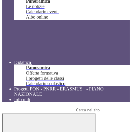
Panoramica
Le notizie
Calendario eventi
Albo online
Didattica
Panoramica
Offerta formativa
I progetti delle classi
Calendario scolastico
Progetti PON - PNRR - ERASMUS+ - PIANO
NAZIONALE
Info utili
Campo di ricerca per le pagine del sito