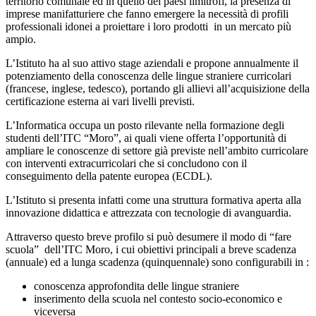
territorio comunale ed in quello dei paesi limitrofi, la presenza di
imprese manifatturiere che fanno emergere la necessità di profili
professionali idonei a proiettare i loro prodotti in un mercato più
ampio.
L’Istituto ha al suo attivo stage aziendali e propone annualmente il
potenziamento della conoscenza delle lingue straniere curricolari
(francese, inglese, tedesco), portando gli allievi all’acquisizione della
certificazione esterna ai vari livelli previsti.
L’Informatica occupa un posto rilevante nella formazione degli
studenti dell’ITC “Moro”, ai quali viene offerta l’opportunità di
ampliare le conoscenze di settore già previste nell’ambito curricolare
con interventi extracurricolari che si concludono con il
conseguimento della patente europea (ECDL).
L’Istituto si presenta infatti come una struttura formativa aperta alla
innovazione didattica e attrezzata con tecnologie di avanguardia.
Attraverso questo breve profilo si può desumere il modo di “fare
scuola” dell’ITC Moro, i cui obiettivi principali a breve scadenza
(annuale) ed a lunga scadenza (quinquennale) sono configurabili in :
conoscenza approfondita delle lingue straniere
inserimento della scuola nel contesto socio-economico e
viceversa