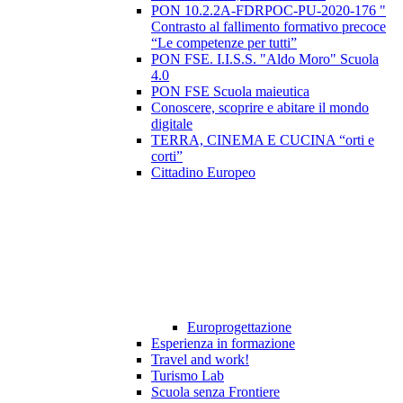
PON 10.2.2A-FDRPOC-PU-2020-176 "
Contrasto al fallimento formativo precoce
“Le competenze per tutti”
PON FSE. I.I.S.S. "Aldo Moro" Scuola
4.0
PON FSE Scuola maieutica
Conoscere, scoprire e abitare il mondo
digitale
TERRA, CINEMA E CUCINA “orti e
corti”
Cittadino Europeo
Europrogettazione
Esperienza in formazione
Travel and work!
Turismo Lab
Scuola senza Frontiere