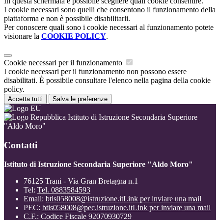
In questa schermata è possibile scegliere quali cookie consentire.
I cookie necessari sono quelli che consentono il funzionamento della
piattaforma e non è possibile disabilitarli.
Per conoscere quali sono i cookie necessari al funzionamento potete
visionare la
COOKIE POLICY
.
Cookie necessari per il funzionamento
I cookie necessari per il funzionamento non possono essere
disabilitati. È possibile consultare l'elenco nella pagina della cookie
policy.
Accetta tutti
Salva le preferenze
Istituto di Istruzione Secondaria Superiore
"Aldo Moro"
Contatti
Istituto di Istruzione Secondaria Superiore "Aldo Moro"
76125 Trani - Via Gran Bretagna n.1
Tel:
Tel. 0883584593
Email:
btis058008@istruzione.it
Link per inviare una mail
PEC:
btis058008@pec.istruzione.it
Link per inviare una mail
C.F.: Codice Fiscale 92070930729