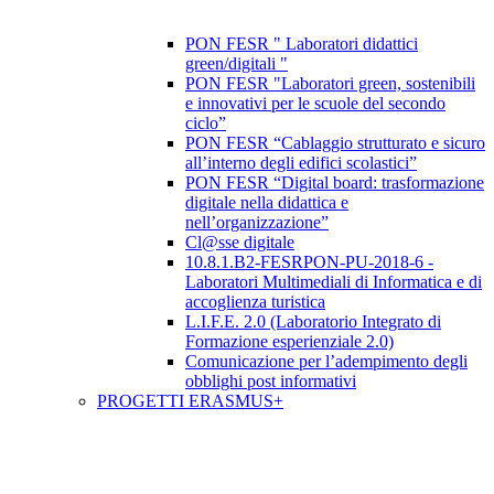
PON FESR " Laboratori didattici
green/digitali "
PON FESR "Laboratori green, sostenibili
e innovativi per le scuole del secondo
ciclo”
PON FESR “Cablaggio strutturato e sicuro
all’interno degli edifici scolastici”
PON FESR “Digital board: trasformazione
digitale nella didattica e
nell’organizzazione”
Cl@sse digitale
10.8.1.B2-FESRPON-PU-2018-6 -
Laboratori Multimediali di Informatica e di
accoglienza turistica
L.I.F.E. 2.0 (Laboratorio Integrato di
Formazione esperienziale 2.0)
Comunicazione per l’adempimento degli
obblighi post informativi
PROGETTI ERASMUS+