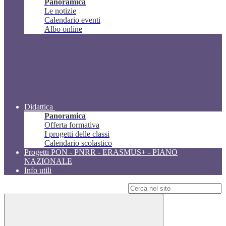
Panoramica
Le notizie
Calendario eventi
Albo online
Didattica
Panoramica
Offerta formativa
I progetti delle classi
Calendario scolastico
Progetti PON - PNRR - ERASMUS+ - PIANO
NAZIONALE
Info utili
Campo di ricerca per le pagine del sito