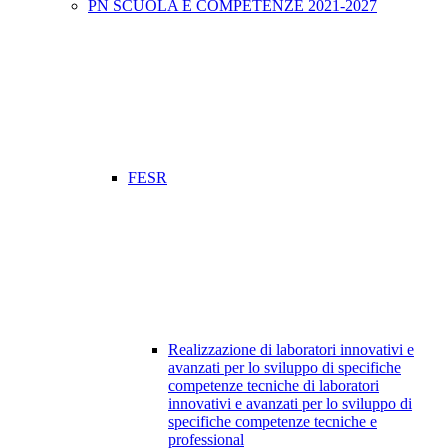
PN SCUOLA E COMPETENZE 2021-2027
FESR
Realizzazione di laboratori innovativi e
avanzati per lo sviluppo di specifiche
competenze tecniche di laboratori
innovativi e avanzati per lo sviluppo di
specifiche competenze tecniche e
professional