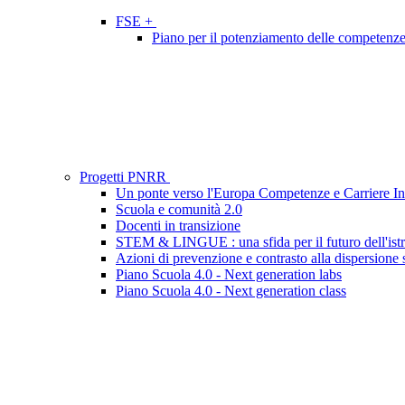
FSE +
Piano per il potenziamento delle competenze li
Progetti PNRR
Un ponte verso l'Europa Competenze e Carriere In
Scuola e comunità 2.0
Docenti in transizione
STEM & LINGUE : una sfida per il futuro dell'ist
Azioni di prevenzione e contrasto alla dispersione 
Piano Scuola 4.0 - Next generation labs
Piano Scuola 4.0 - Next generation class