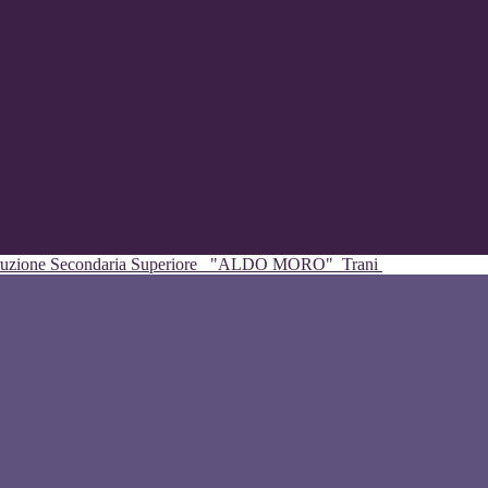
struzione Secondaria Superiore
"ALDO MORO"
Trani