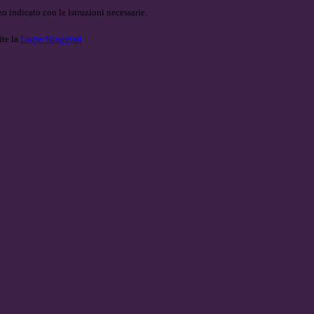
o indicato con le istruzioni necessarie.
ite la
Login Spaggiari