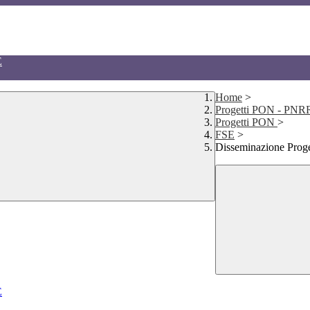
E
Home
>
Progetti PON - P
Progetti PON
>
FSE
>
Disseminazione Prog
E