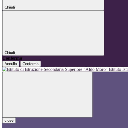
Chiudi
Chiudi
Conferma
Annulla
Conferma
Istituto I
close