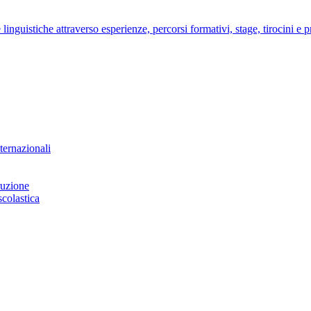
nguistiche attraverso esperienze, percorsi formativi, stage, tirocini e pro
ternazionali
ruzione
scolastica