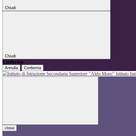
Chiudi
Chiudi
Conferma
Annulla
Conferma
Istituto I
close