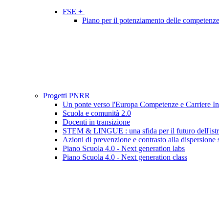
FSE +
Piano per il potenziamento delle competenze li
Progetti PNRR
Un ponte verso l'Europa Competenze e Carriere In
Scuola e comunità 2.0
Docenti in transizione
STEM & LINGUE : una sfida per il futuro dell'ist
Azioni di prevenzione e contrasto alla dispersione 
Piano Scuola 4.0 - Next generation labs
Piano Scuola 4.0 - Next generation class