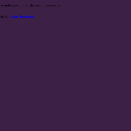
o indicato con le istruzioni necessarie.
ite la
Login Spaggiari