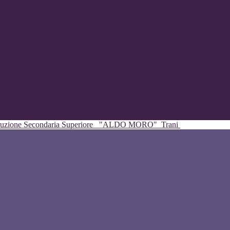
struzione Secondaria Superiore
"ALDO MORO"
Trani