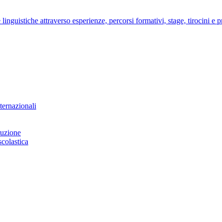
nguistiche attraverso esperienze, percorsi formativi, stage, tirocini e pro
ternazionali
ruzione
scolastica