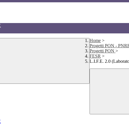
E
Home
>
Progetti PON - P
Progetti PON
>
FESR
>
L.I.F.E. 2.0 (Laborat
E