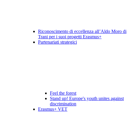
Riconoscimento di eccellenza all’Aldo Moro di
Trani per i suoi progetti Erasmus+
Partenariati strategici
Feel the forest
Stand up! Europe's youth unites against
discrimination
Erasmus+ VET