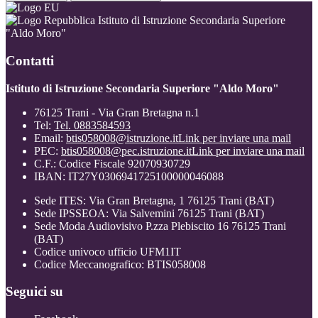
Istituto di Istruzione Secondaria Superiore
"Aldo Moro"
Contatti
Istituto di Istruzione Secondaria Superiore "Aldo Moro"
76125 Trani - Via Gran Bretagna n.1
Tel:
Tel. 0883584593
Email:
btis058008@istruzione.it
Link per inviare una mail
PEC:
btis058008@pec.istruzione.it
Link per inviare una mail
C.F.: Codice Fiscale 92070930729
IBAN: IT27Y0306941725100000046088
Sede ITES: Via Gran Bretagna, 1 76125 Trani (BAT)
Sede IPSSEOA: Via Salvemini 76125 Trani (BAT)
Sede Moda Audiovisivo P.zza Plebiscito 16 76125 Trani
(BAT)
Codice univoco ufficio UFM1IT
Codice Meccanografico: BTIS058008
Seguici su