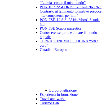
“La mia scuola, il mio mondo”
PON 10.2.2A-FDRPOC-PU-2020-176 "
Contrasto al fallimento formativo precoce
“Le competenze per tutti”
PON FSE. I.I.S.S. "Aldo Moro" Scuola
4.0
PON FSE Scuola maieutica
Conoscere, scoprire e abitare il mondo
digitale
TERRA, CINEMA E CUCINA “orti e
corti”
Cittadino Europeo
Europrogettazione
Esperienza in formazione
Travel and work!
Turismo Lab