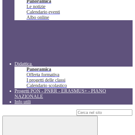
Panoramica
Le notizie
Calendario eventi
Albo online
Didattica
Panoramica
Offerta formativa
I progetti delle classi
Calendario scolastico
Progetti PON - PNRR - ERASMUS+ - PIANO
NAZIONALE
Info utili
Campo di ricerca per le pagine del sito