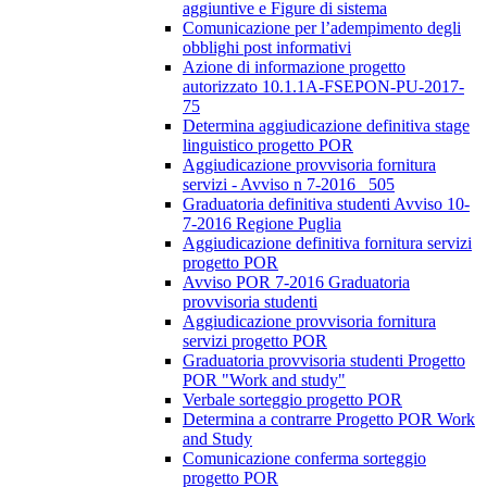
aggiuntive e Figure di sistema
Comunicazione per l’adempimento degli
obblighi post informativi
Azione di informazione progetto
autorizzato 10.1.1A-FSEPON-PU-2017-
75
Determina aggiudicazione definitiva stage
linguistico progetto POR
Aggiudicazione provvisoria fornitura
servizi - Avviso n 7-2016_ 505
Graduatoria definitiva studenti Avviso 10-
7-2016 Regione Puglia
Aggiudicazione definitiva fornitura servizi
progetto POR
Avviso POR 7-2016 Graduatoria
provvisoria studenti
Aggiudicazione provvisoria fornitura
servizi progetto POR
Graduatoria provvisoria studenti Progetto
POR "Work and study"
Verbale sorteggio progetto POR
Determina a contrarre Progetto POR Work
and Study
Comunicazione conferma sorteggio
progetto POR