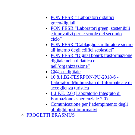
PON FESR " Laboratori didattici
green/digitali "
PON FESR "Laboratori green, sostenibili
e innovativi per le scuole del secondo
ciclo”
PON FESR “Cablaggio strutturato e sicuro
all’interno degli edifici scolastici”
PON FESR “Digital board: trasformazione
digitale nella didattica e
nell’organizzazione”
Cl@sse digitale
10.8.1.B2-FESRPON-PU-2018-6 -
Laboratori Multimediali di Informatica e di
accoglienza turistica
L.I.F.E. 2.0 (Laboratorio Integrato di
Formazione esperienziale 2.0)
Comunicazione per l’adempimento degli
obblighi post informativi
PROGETTI ERASMUS+