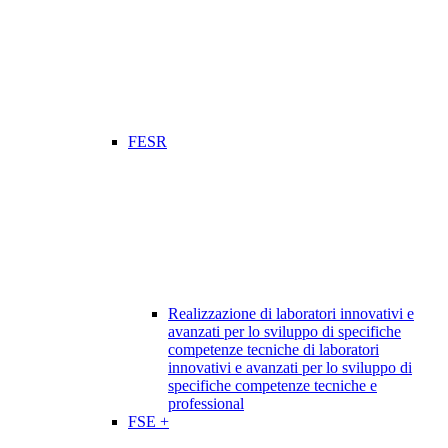
FESR
Realizzazione di laboratori innovativi e
avanzati per lo sviluppo di specifiche
competenze tecniche di laboratori
innovativi e avanzati per lo sviluppo di
specifiche competenze tecniche e
professional
FSE +