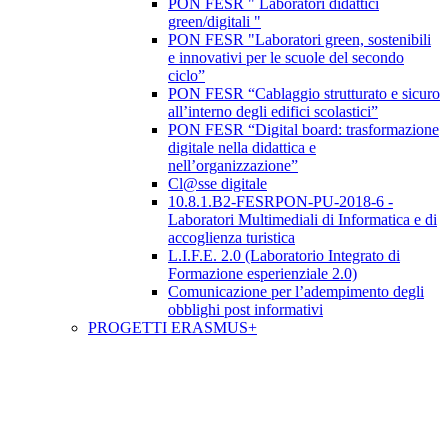
PON FESR " Laboratori didattici
green/digitali "
PON FESR "Laboratori green, sostenibili
e innovativi per le scuole del secondo
ciclo”
PON FESR “Cablaggio strutturato e sicuro
all’interno degli edifici scolastici”
PON FESR “Digital board: trasformazione
digitale nella didattica e
nell’organizzazione”
Cl@sse digitale
10.8.1.B2-FESRPON-PU-2018-6 -
Laboratori Multimediali di Informatica e di
accoglienza turistica
L.I.F.E. 2.0 (Laboratorio Integrato di
Formazione esperienziale 2.0)
Comunicazione per l’adempimento degli
obblighi post informativi
PROGETTI ERASMUS+