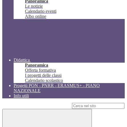
Panoramica
Le notizie
Calendario eventi
Albo online
Didattica
Panoramica
Offerta formativa
I progetti delle classi
Calendario scolastico
Progetti PON - PNRR - ERASMUS+ - PIANO
NAZIONALE
Info utili
Campo di ricerca per le pagine del sito