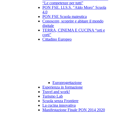
“Le competenze per tutti”
PON FSE. I.I.S.S. "Aldo Moro" Scuola
4.0
PON FSE Scuola maieutica
Conoscere, scoprire e abitare il mondo
digitale
TERRA, CINEMA E CUCINA “orti e
corti”
Cittadino Europeo
Europrogettazione
Esperienza in formazione
Travel and work!
Turismo Lab
Scuola senza Frontiere
La cucina innovativa
Manifestazione Finale PON 2014 2020