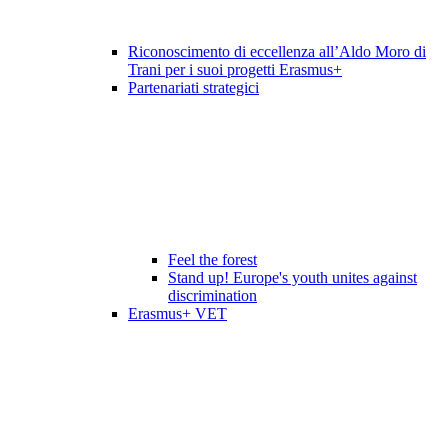
Riconoscimento di eccellenza all’Aldo Moro di
Trani per i suoi progetti Erasmus+
Partenariati strategici
Feel the forest
Stand up! Europe's youth unites against
discrimination
Erasmus+ VET