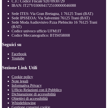
C.F.: Codice Fiscale 92070930729
IBAN: IT27Y0306941725100000046088
Sede ITES: Via Gran Bretagna, 1 76125 Trani (BAT)
Sede IPSSEOA: Via Salvemini 76125 Trani (BAT)
Sede Moda Audiovisivo P.zza Plebiscito 16 76125 Trani
(BAT)
Codice univoco ufficio UFM1IT
Codice Meccanografico: BTIS058008
Seguici su
Facebook
Youtube
Sezione Link Utili
Cookie policy
Note legali
Informativa Privacy
Ufficio Relazioni con il Pubblico
Dichiarazione di accessibilità
Obiettivi di accessibilità
Whistleblowing
Gestione consensi cookie