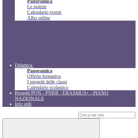
Panoramica
Le notizie
Calendario eventi
Albo online
Didattica
Panoramica
Offerta formativa
I progetti delle classi
Calendario scolastico
Progetti PON - PNRR - ERASMUS+ - PIANO
NAZIONALE
Info utili
Campo di ricerca per le pagine del sito