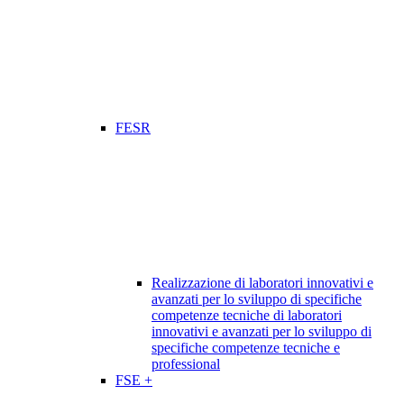
FESR
Realizzazione di laboratori innovativi e
avanzati per lo sviluppo di specifiche
competenze tecniche di laboratori
innovativi e avanzati per lo sviluppo di
specifiche competenze tecniche e
professional
FSE +