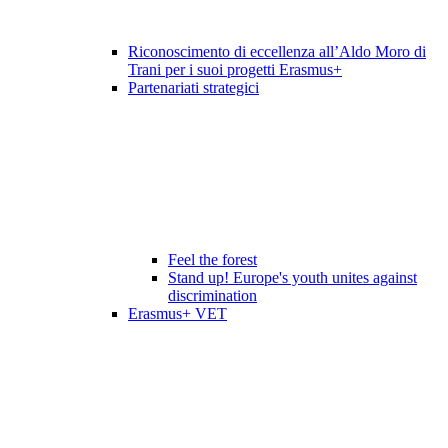
Riconoscimento di eccellenza all’Aldo Moro di
Trani per i suoi progetti Erasmus+
Partenariati strategici
Feel the forest
Stand up! Europe's youth unites against
discrimination
Erasmus+ VET