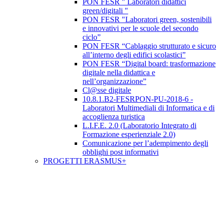
PON FESR " Laboratori didattici
green/digitali "
PON FESR "Laboratori green, sostenibili
e innovativi per le scuole del secondo
ciclo”
PON FESR “Cablaggio strutturato e sicuro
all’interno degli edifici scolastici”
PON FESR “Digital board: trasformazione
digitale nella didattica e
nell’organizzazione”
Cl@sse digitale
10.8.1.B2-FESRPON-PU-2018-6 -
Laboratori Multimediali di Informatica e di
accoglienza turistica
L.I.F.E. 2.0 (Laboratorio Integrato di
Formazione esperienziale 2.0)
Comunicazione per l’adempimento degli
obblighi post informativi
PROGETTI ERASMUS+