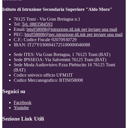
Istituto di Istruzione Secondaria Superiore "Aldo Moro"
76125 Trani - Via Gran Bretagna n.1
Tel:
Tel. 0883584593
Email:
btis058008@istruzione.it
Link per inviare una mail
PEC:
btis058008@pec.istruzione.it
Link per inviare una mail
C.F.: Codice Fiscale 92070930729
IBAN: IT27Y0306941725100000046088
Sede ITES: Via Gran Bretagna, 1 76125 Trani (BAT)
Sede IPSSEOA: Via Salvemini 76125 Trani (BAT)
Sede Moda Audiovisivo P.zza Plebiscito 16 76125 Trani
(BAT)
Codice univoco ufficio UFM1IT
Codice Meccanografico: BTIS058008
Seguici su
Facebook
Youtube
Sezione Link Utili