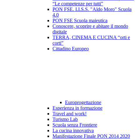
“Le competenze per tutti”
PON FSE. I.I.S.S. "Aldo Moro" Scuola
4.0
PON FSE Scuola maieutica
Conoscere, scoprire e abitare il mondo
digitale
TERRA, CINEMA E CUCINA “orti e
corti”
Cittadino Europeo
Europrogettazione
Esperienza in formazione
Travel and work!
Turismo Lab
Scuola senza Frontiere
La cucina innovativa
Manifestazione Finale PON 2014 2020