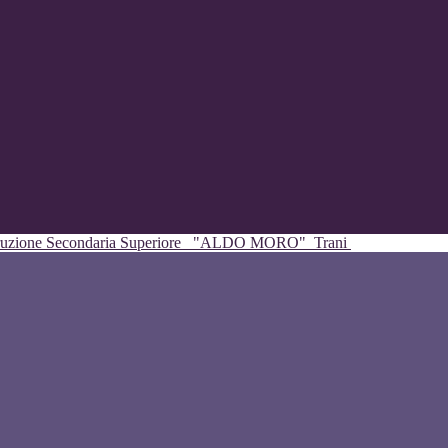
struzione Secondaria Superiore
"ALDO MORO"
Trani