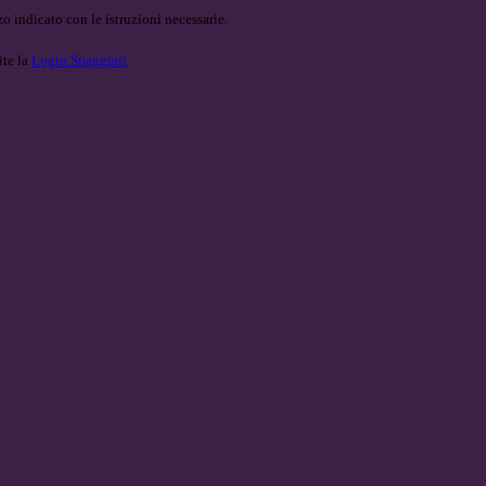
o indicato con le istruzioni necessarie.
ite la
Login Spaggiari