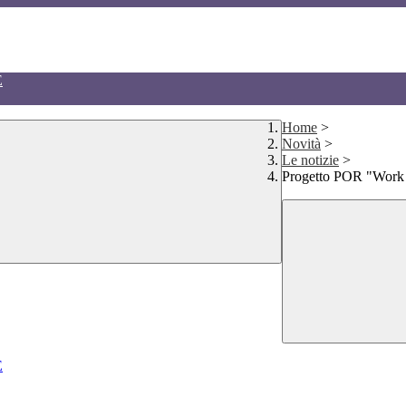
E
Home
>
Novità
>
Le notizie
>
Progetto POR "Work 
E