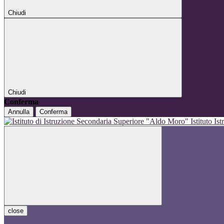
Chiudi
Chiudi
Conferma
Annulla
Conferma
Istituto I
close