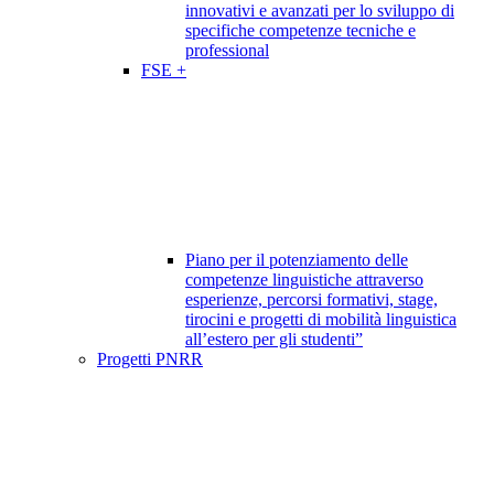
innovativi e avanzati per lo sviluppo di
specifiche competenze tecniche e
professional
FSE +
Piano per il potenziamento delle
competenze linguistiche attraverso
esperienze, percorsi formativi, stage,
tirocini e progetti di mobilità linguistica
all’estero per gli studenti”
Progetti PNRR