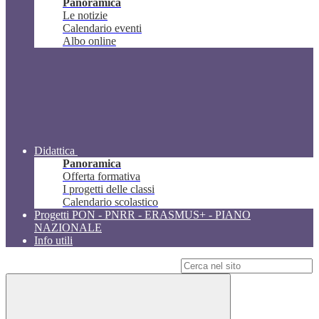
Panoramica
Le notizie
Calendario eventi
Albo online
Didattica
Panoramica
Offerta formativa
I progetti delle classi
Calendario scolastico
Progetti PON - PNRR - ERASMUS+ - PIANO
NAZIONALE
Info utili
Campo di ricerca per le pagine del sito