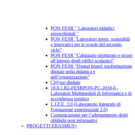
PON FESR " Laboratori didattici
green/digitali "
PON FESR "Laboratori green, sostenibili
e innovativi per le scuole del secondo
ciclo”
PON FESR “Cablaggio strutturato e sicuro
all’interno degli edifici scolastici”
PON FESR “Digital board: trasformazione
digitale nella didattica e
nell’organizzazione”
Cl@sse digitale
10.8.1.B2-FESRPON-PU-2018-6 -
Laboratori Multimediali di Informatica e di
accoglienza turistica
L.I.F.E. 2.0 (Laboratorio Integrato di
Formazione esperienziale 2.0)
Comunicazione per l’adempimento degli
obblighi post informativi
PROGETTI ERASMUS+