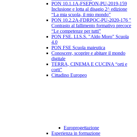
PON 10.1.1A-FSEPON-PU-2019-159
Inclusione e lotta al disagio 2^ edizione
“La mia scuola, il mio mondo”
PON 10.2.2A-FDRPOC-PU-2020-176 "
Contrasto al fallimento formativo precoce
“Le competenze per tutti”
PON FSE. I.I.S.S. "Aldo Moro" Scuola
4.0
PON FSE Scuola maieutica
Conoscere, scoprire e abitare il mondo
digitale
TERRA, CINEMA E CUCINA “orti e
corti”
Cittadino Europeo
Europrogettazione
Esperienza in formazione