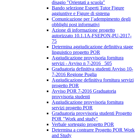
disagio "Orientati a scuola"
Bando selezione Esperti Tutor Figure
aggiuntive e Figure di sistema
Comunicazione per l’adempimento degli
obblighi post informativi
Azione di informazione progetto
autorizzato 10.1.1A-FSEPON-PU-2017-
75
Determina aggiudicazione definitiva stage
linguistico progetto POR
Aggiudicazione provvisoria fornitura
servizi - Avviso n 7-2016_ 505
Graduatoria definitiva studenti Avviso 10-
7-2016 Regione Puglia
Aggiudicazione definitiva fornitura servizi
progetto POR
Avviso POR 7-2016 Graduatoria
provvisoria studenti
Aggiudicazione provvisoria fornitura
servizi progetto POR
Graduatoria provvisoria studenti Progetto
POR "Work and study"
Verbale sorteggio progetto POR
Determina a contrarre Progetto POR Work
and Study