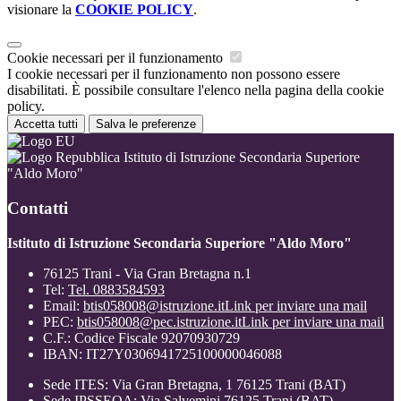
visionare la
COOKIE POLICY
.
Cookie necessari per il funzionamento
I cookie necessari per il funzionamento non possono essere
disabilitati. È possibile consultare l'elenco nella pagina della cookie
policy.
Accetta tutti
Salva le preferenze
Istituto di Istruzione Secondaria Superiore
"Aldo Moro"
Contatti
Istituto di Istruzione Secondaria Superiore "Aldo Moro"
76125 Trani - Via Gran Bretagna n.1
Tel:
Tel. 0883584593
Email:
btis058008@istruzione.it
Link per inviare una mail
PEC:
btis058008@pec.istruzione.it
Link per inviare una mail
C.F.: Codice Fiscale 92070930729
IBAN: IT27Y0306941725100000046088
Sede ITES: Via Gran Bretagna, 1 76125 Trani (BAT)
Sede IPSSEOA: Via Salvemini 76125 Trani (BAT)