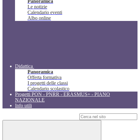
Panoramica
Le notizie
Calendario eventi
Albo online
Didattica
Panoramica
Offerta formativa
I progetti delle classi
Calendario scolastico
Progetti PON - PNRR - ERASMUS+ - PIANO
NAZIONALE
Info utili
Campo di ricerca per le pagine del sito