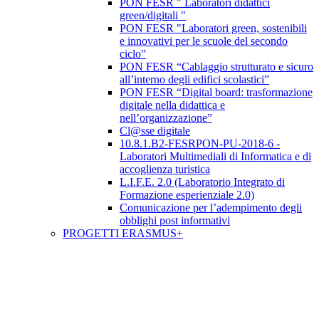
PON FESR " Laboratori didattici
green/digitali "
PON FESR "Laboratori green, sostenibili
e innovativi per le scuole del secondo
ciclo”
PON FESR “Cablaggio strutturato e sicuro
all’interno degli edifici scolastici”
PON FESR “Digital board: trasformazione
digitale nella didattica e
nell’organizzazione”
Cl@sse digitale
10.8.1.B2-FESRPON-PU-2018-6 -
Laboratori Multimediali di Informatica e di
accoglienza turistica
L.I.F.E. 2.0 (Laboratorio Integrato di
Formazione esperienziale 2.0)
Comunicazione per l’adempimento degli
obblighi post informativi
PROGETTI ERASMUS+