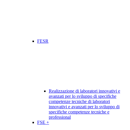
FESR
Realizzazione di laboratori innovativi e
avanzati per lo sviluppo di specifiche
competenze tecniche di laboratori
innovativi e avanzati per lo sviluppo di
specifiche competenze tecniche e
professional
FSE +