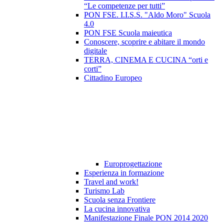
“Le competenze per tutti”
PON FSE. I.I.S.S. "Aldo Moro" Scuola
4.0
PON FSE Scuola maieutica
Conoscere, scoprire e abitare il mondo
digitale
TERRA, CINEMA E CUCINA “orti e
corti”
Cittadino Europeo
Europrogettazione
Esperienza in formazione
Travel and work!
Turismo Lab
Scuola senza Frontiere
La cucina innovativa
Manifestazione Finale PON 2014 2020