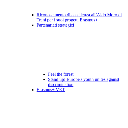
Riconoscimento di eccellenza all’Aldo Moro di
Trani per i suoi progetti Erasmus+
Partenariati strategici
Feel the forest
Stand up! Europe's youth unites against
discrimination
Erasmus+ VET