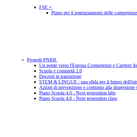
FSE +
Piano per il potenziamento delle competenze li
Progetti PNRR
Un ponte verso l'Europa Competenze e Carriere In
Scuola e comunità 2.0
Docenti in transizione
STEM & LINGUE : una sfida per il futuro dell'ist
Azioni di prevenzione e contrasto alla dispersione 
Piano Scuola 4.0 - Next generation labs
Piano Scuola 4.0 - Next generation class