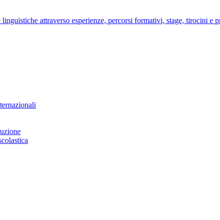
nguistiche attraverso esperienze, percorsi formativi, stage, tirocini e pro
ternazionali
ruzione
scolastica