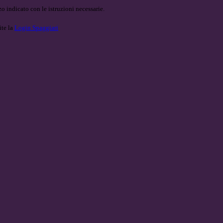
o indicato con le istruzioni necessarie.
ite la
Login Spaggiari