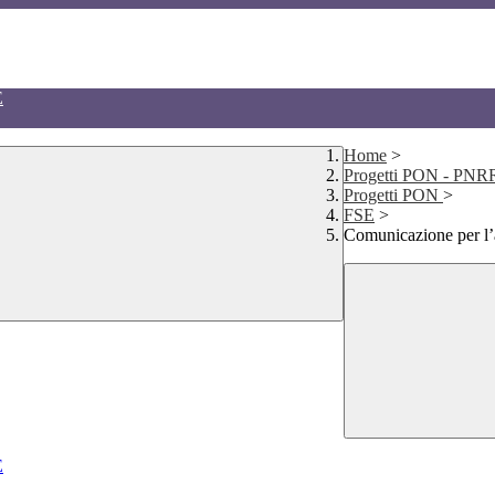
E
Home
>
Progetti PON - P
Progetti PON
>
FSE
>
Comunicazione per l’
E