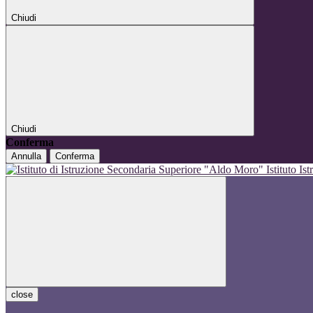
Chiudi
Chiudi
Conferma
Annulla
Conferma
Istituto I
close