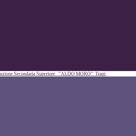
struzione Secondaria Superiore
"ALDO MORO"
Trani