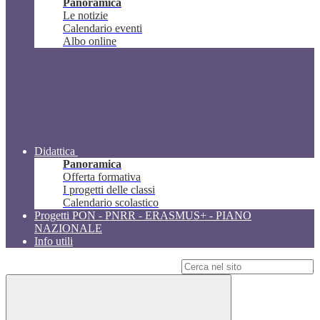
Panoramica
Le notizie
Calendario eventi
Albo online
Didattica
Panoramica
Offerta formativa
I progetti delle classi
Calendario scolastico
Progetti PON - PNRR - ERASMUS+ - PIANO
NAZIONALE
Info utili
Campo di ricerca per le pagine del sito