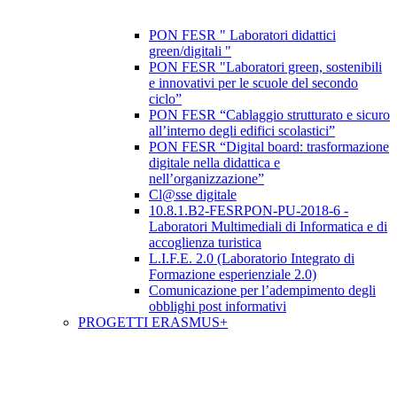
PON FESR " Laboratori didattici
green/digitali "
PON FESR "Laboratori green, sostenibili
e innovativi per le scuole del secondo
ciclo”
PON FESR “Cablaggio strutturato e sicuro
all’interno degli edifici scolastici”
PON FESR “Digital board: trasformazione
digitale nella didattica e
nell’organizzazione”
Cl@sse digitale
10.8.1.B2-FESRPON-PU-2018-6 -
Laboratori Multimediali di Informatica e di
accoglienza turistica
L.I.F.E. 2.0 (Laboratorio Integrato di
Formazione esperienziale 2.0)
Comunicazione per l’adempimento degli
obblighi post informativi
PROGETTI ERASMUS+