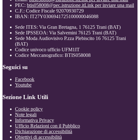
PEC:
btis058008@pec.istruzione.it
Link per inviare una mail
C.F.: Codice Fiscale 92070930729
IBAN: IT27Y0306941725100000046088
Sede ITES: Via Gran Bretagna, 1 76125 Trani (BAT)
Sede IPSSEOA: Via Salvemini 76125 Trani (BAT)
Sede Moda Audiovisivo P.zza Plebiscito 16 76125 Trani
(BAT)
Codice univoco ufficio UFM1IT
Codice Meccanografico: BTIS058008
Seguici su
Facebook
Youtube
Sezione Link Utili
Cookie policy
Note legali
Informativa Privacy
Ufficio Relazioni con il Pubblico
Dichiarazione di accessibilità
Obiettivi di accessibilità