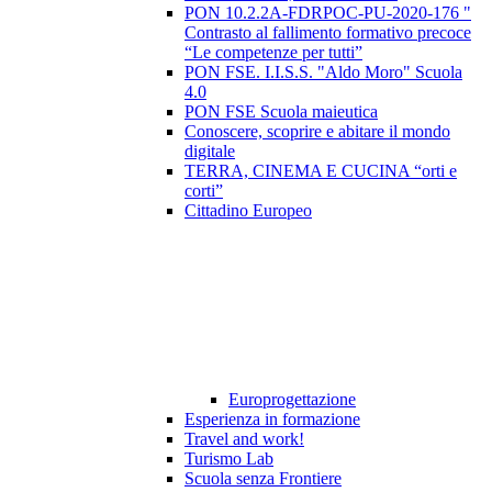
PON 10.2.2A-FDRPOC-PU-2020-176 "
Contrasto al fallimento formativo precoce
“Le competenze per tutti”
PON FSE. I.I.S.S. "Aldo Moro" Scuola
4.0
PON FSE Scuola maieutica
Conoscere, scoprire e abitare il mondo
digitale
TERRA, CINEMA E CUCINA “orti e
corti”
Cittadino Europeo
Europrogettazione
Esperienza in formazione
Travel and work!
Turismo Lab
Scuola senza Frontiere