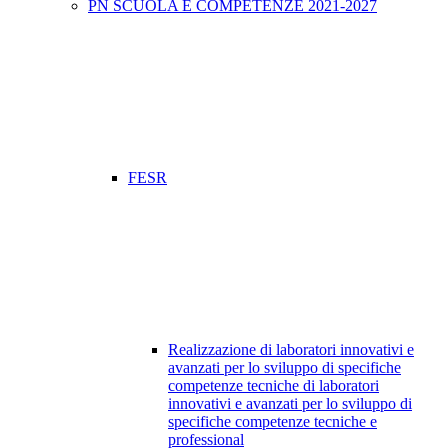
PN SCUOLA E COMPETENZE 2021-2027
FESR
Realizzazione di laboratori innovativi e
avanzati per lo sviluppo di specifiche
competenze tecniche di laboratori
innovativi e avanzati per lo sviluppo di
specifiche competenze tecniche e
professional