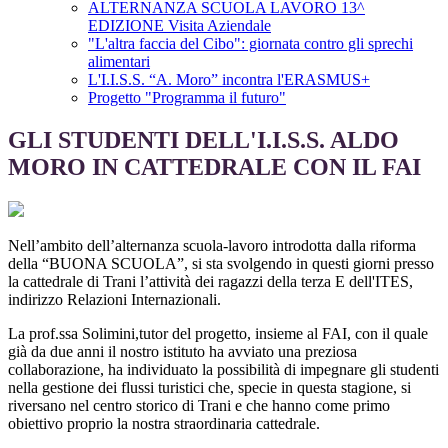
ALTERNANZA SCUOLA LAVORO 13^
EDIZIONE Visita Aziendale
"L'altra faccia del Cibo": giornata contro gli sprechi
alimentari
L'I.I.S.S. “A. Moro” incontra l'ERASMUS+
Progetto "Programma il futuro"
GLI STUDENTI DELL'I.I.S.S. ALDO
MORO IN CATTEDRALE CON IL FAI
Nell’ambito dell’alternanza scuola-lavoro introdotta dalla riforma
della “BUONA SCUOLA”, si sta svolgendo in questi giorni presso
la cattedrale di Trani l’attività dei ragazzi della terza E dell'ITES,
indirizzo Relazioni Internazionali.
La prof.ssa Solimini,tutor del progetto, insieme al FAI, con il quale
già da due anni il nostro istituto ha avviato una preziosa
collaborazione, ha individuato la possibilità di impegnare gli studenti
nella gestione dei flussi turistici che, specie in questa stagione, si
riversano nel centro storico di Trani e che hanno come primo
obiettivo proprio la nostra straordinaria cattedrale.