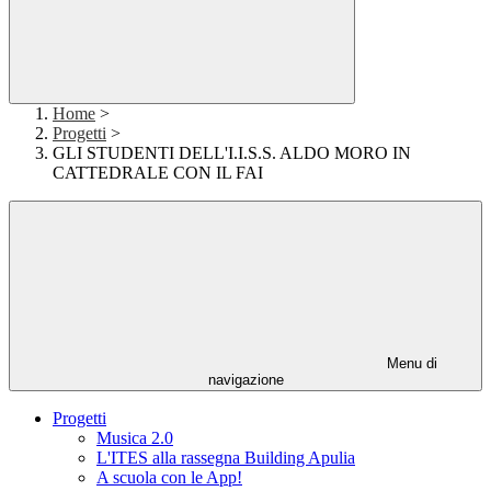
Home
>
Progetti
>
GLI STUDENTI DELL'I.I.S.S. ALDO MORO IN
CATTEDRALE CON IL FAI
Menu di
navigazione
Progetti
Musica 2.0
L'ITES alla rassegna Building Apulia
A scuola con le App!