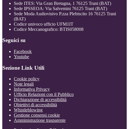
Sede ITES: Via Gran Bretagna, 1 76125 Trani (BAT)
Sede IPSSEOA: Via Salvemini 76125 Trani (BAT)
Sede Moda Audiovisivo P.zza Plebiscito 16 76125 Trani
(BAT)
Codice univoco ufficio UFM1IT
Codice Meccanografico: BTIS058008
Seguici su
Facebook
Youtube
Sezione Link Utili
Cookie policy
Note legali
Informativa Privacy
Ufficio Relazioni con il Pubblico
Dichiarazione di accessibilità
Obiettivi di accessibilità
Whistleblowing
Gestione consensi cookie
Amministrazione trasparente