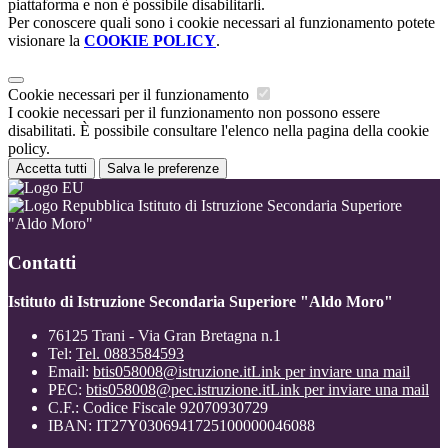
piattaforma e non è possibile disabilitarli.
Per conoscere quali sono i cookie necessari al funzionamento potete
visionare la
COOKIE POLICY
.
Cookie necessari per il funzionamento
I cookie necessari per il funzionamento non possono essere
disabilitati. È possibile consultare l'elenco nella pagina della cookie
policy.
Accetta tutti
Salva le preferenze
Istituto di Istruzione Secondaria Superiore
"Aldo Moro"
Contatti
Istituto di Istruzione Secondaria Superiore "Aldo Moro"
76125 Trani - Via Gran Bretagna n.1
Tel:
Tel. 0883584593
Email:
btis058008@istruzione.it
Link per inviare una mail
PEC:
btis058008@pec.istruzione.it
Link per inviare una mail
C.F.: Codice Fiscale 92070930729
IBAN: IT27Y0306941725100000046088