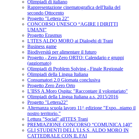
Olimpiadi di italiano
Rappresentazione cinematografica dell'Italia del
secondo Ottocento
Progetto "Lettera 22"
CONCORSO UNESCO “AGIRE I DIRITTI
UMANI”
Progetto Erasmus
L'ITES ALDO MORO ai Dialoghi di Trani
Business game
Biodiversità per alimentare il futuro
Progetto - Zero Zero ORTO: Calendario e gruppi
(aggiornato)
Olimpiadi di Problem Solving - Finale Regionale
Olimpiadi della Lingua Italiana
Consumatori 2.0 Giornata conclusiva
Progetto Zero Zero Orto
L'IISS A.Moro Ospita: "Raccontare il volontariato"
Olimpiadi della Lingua Italiana a.s. 2015/2016
Progetto "Lettera22"
Alternanza scuola lavoro 11^ edizione "Expo...niamo il
nostro territorio."
Lettura "Social" all'ITES Trani
PREMIAZIONE CONCORSO “COMUNICA 140”
GLI STUDENTI DELL'I.I.S.S. ALDO MORO IN
CATTEDRALE CON IL FAI