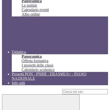
Panoramica
Le notizie
Calendario eventi
Albo online
Didattica
Panoramica
Offerta formativa
I progetti delle classi
Calendario scolastico
Progetti PON - PNRR - ERASMUS+ - PIANO
NAZIONALE
Info utili
Campo di ricerca per le pagine del sito