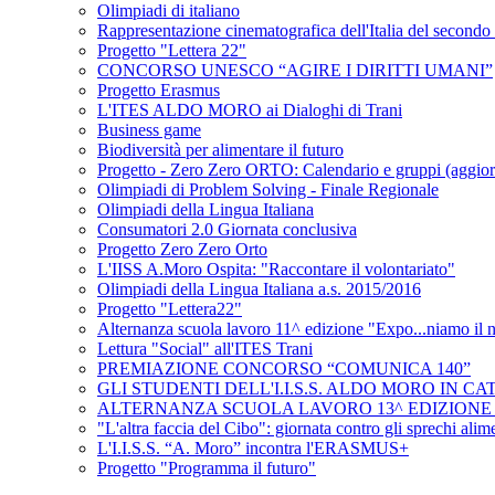
Olimpiadi di italiano
Rappresentazione cinematografica dell'Italia del secondo
Progetto "Lettera 22"
CONCORSO UNESCO “AGIRE I DIRITTI UMANI”
Progetto Erasmus
L'ITES ALDO MORO ai Dialoghi di Trani
Business game
Biodiversità per alimentare il futuro
Progetto - Zero Zero ORTO: Calendario e gruppi (aggior
Olimpiadi di Problem Solving - Finale Regionale
Olimpiadi della Lingua Italiana
Consumatori 2.0 Giornata conclusiva
Progetto Zero Zero Orto
L'IISS A.Moro Ospita: "Raccontare il volontariato"
Olimpiadi della Lingua Italiana a.s. 2015/2016
Progetto "Lettera22"
Alternanza scuola lavoro 11^ edizione "Expo...niamo il no
Lettura "Social" all'ITES Trani
PREMIAZIONE CONCORSO “COMUNICA 140”
GLI STUDENTI DELL'I.I.S.S. ALDO MORO IN C
ALTERNANZA SCUOLA LAVORO 13^ EDIZIONE Vis
"L'altra faccia del Cibo": giornata contro gli sprechi alim
L'I.I.S.S. “A. Moro” incontra l'ERASMUS+
Progetto "Programma il futuro"