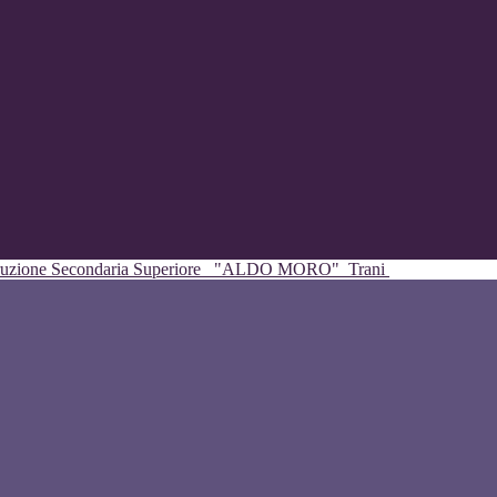
struzione Secondaria Superiore
"ALDO MORO"
Trani