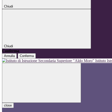
Chiudi
Chiudi
Conferma
Annulla
Conferma
Istituto I
close