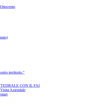
 Ottocento
nato)
stro territorio."
ATTEDRALE CON IL FAI
ita Aziendale
entari