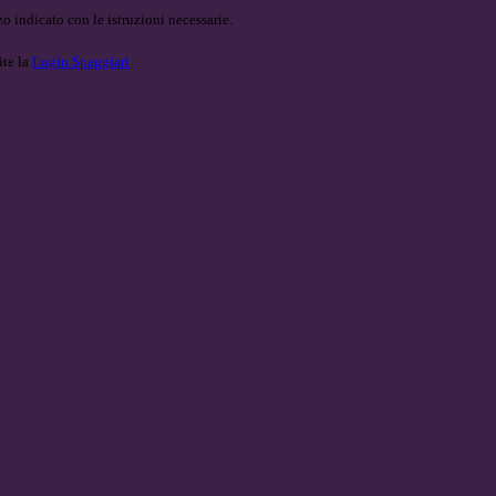
o indicato con le istruzioni necessarie.
ite la
Login Spaggiari