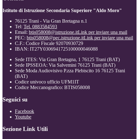
Istituto di Istruzione Secondaria Superiore "Aldo Moro"
76125 Trani - Via Gran Bretagna n.1
Tel:
Tel. 0883584593
Email:
btis058008@istruzione.it
Link per inviare una mail
PEC:
btis058008@pec.istruzione.it
Link per inviare una mail
C.F.: Codice Fiscale 92070930729
IBAN: IT27Y0306941725100000046088
Sede ITES: Via Gran Bretagna, 1 76125 Trani (BAT)
Sede IPSSEOA: Via Salvemini 76125 Trani (BAT)
Sede Moda Audiovisivo P.zza Plebiscito 16 76125 Trani
(BAT)
Codice univoco ufficio UFM1IT
Codice Meccanografico: BTIS058008
Seguici su
Facebook
Youtube
Sezione Link Utili