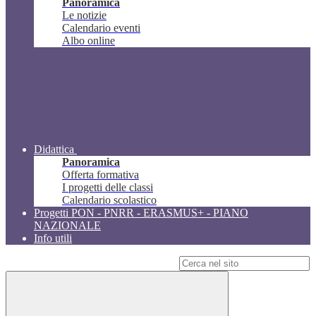
Panoramica
Le notizie
Calendario eventi
Albo online
Didattica
Panoramica
Offerta formativa
I progetti delle classi
Calendario scolastico
Progetti PON - PNRR - ERASMUS+ - PIANO
NAZIONALE
Info utili
Campo di ricerca per le pagine del sito