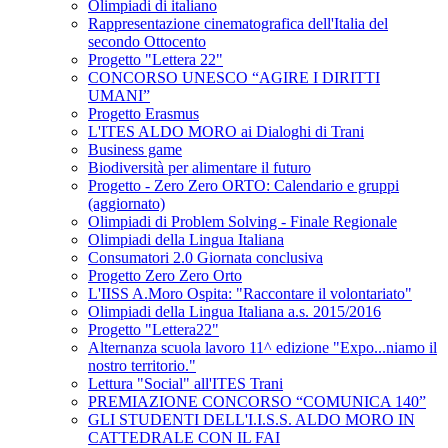
Olimpiadi di italiano
Rappresentazione cinematografica dell'Italia del
secondo Ottocento
Progetto "Lettera 22"
CONCORSO UNESCO “AGIRE I DIRITTI
UMANI”
Progetto Erasmus
L'ITES ALDO MORO ai Dialoghi di Trani
Business game
Biodiversità per alimentare il futuro
Progetto - Zero Zero ORTO: Calendario e gruppi
(aggiornato)
Olimpiadi di Problem Solving - Finale Regionale
Olimpiadi della Lingua Italiana
Consumatori 2.0 Giornata conclusiva
Progetto Zero Zero Orto
L'IISS A.Moro Ospita: "Raccontare il volontariato"
Olimpiadi della Lingua Italiana a.s. 2015/2016
Progetto "Lettera22"
Alternanza scuola lavoro 11^ edizione "Expo...niamo il
nostro territorio."
Lettura "Social" all'ITES Trani
PREMIAZIONE CONCORSO “COMUNICA 140”
GLI STUDENTI DELL'I.I.S.S. ALDO MORO IN
CATTEDRALE CON IL FAI